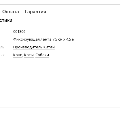
Оплата
Гарантия
стики
001806
Фиксирующая лента 7,5 см х 4,5 м
ель
Производитель Китай
ных
Кони
,
Коты
,
Собаки