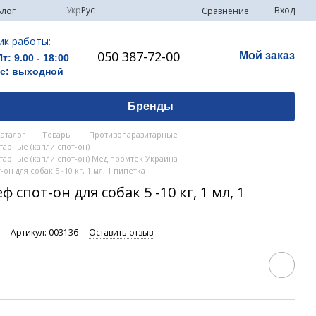
Укр
Рус
Вход
Сравнение
Блог
ик работы:
050 387-72-00
Мой заказ
Пт: 9.00 - 18:00
Вс: выходной
Бренды
Каталог
Товары
Противопаразитарные
арные (капли спот-он)
тарные (капли спот-он) Медіпромтек Украина
н для собак 5 -10 кг, 1 мл, 1 пипетка
 спот-он для собак 5 -10 кг, 1 мл, 1
и
Артикул: 003136
Оставить отзыв