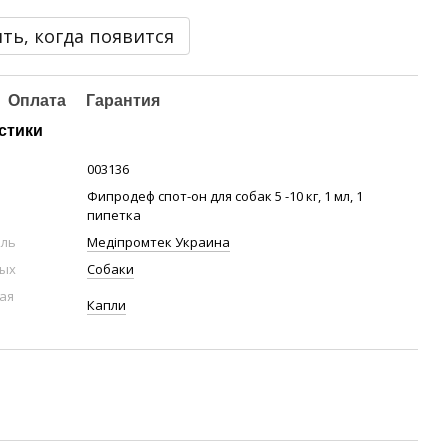
ть, когда появится
Оплата
Гарантия
стики
003136
Фипродеф спот-он для собак 5 -10 кг, 1 мл, 1
пипетка
ель
Медіпромтек Украина
ных
Собаки
ая
Капли