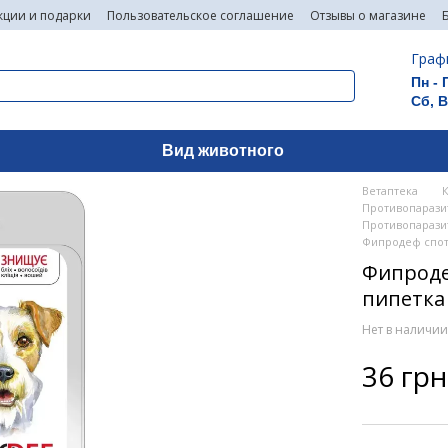
кции и подарки
Пользовательское соглашение
Отзывы о магазине
Граф
Пн - 
Сб, 
Вид животного
Ветаптека
Противопаразит
Противопарази
Фипродеф спот-о
Фипродеф
пипетка
Нет в наличи
36 грн