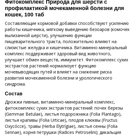
Фитокомплекс Природа для шерсти с
профилактикой мочекаменной болезни для
кошек, 100 таб
Составляющие кормовой добавки способствуют усилению
работы кишечника, мягкому выведению безоаров (комочек
вылизанной шерсти), улучшению функции
пищеварительного тракта, положительно влияют на
слизистые желудка и кишечника. Витаминно-минеральный
комплекс поддерживает здоровый вид животного,
улучшает обмен веществ, иммунитет. Фитокомплекс сухих
экстрактов растений нормализует функцию
мочевыводящих путей и влияет на снижение риска
развития мочекаменной болезни и урологического
синдрома.
Состав
Дрожжи пивные, витаминно-минеральный комплекс,
фитокомплекс сухих экстрактов растений: почек березы
(Gemmae Betulae), листья подорожника (Foliа Plantago),
листья крапивы (Foliа Urticae), плодов клюквы (Fructus
Oxycóccе), травы (Herba Elytrígiae), листья сенны (Foliа
Sennae), корня петрушки (Radices Petroselini); дикальция