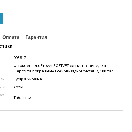
Оплата
Гарантия
стики
003817
Фітокомплекс Provet SOFTVET для котів, виведення
шерсті та покращення сечовивідної системи, 100 таб
ель
Сузір'я Україна
ных
Коты
ая
Таблетки