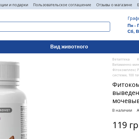
кции и подарки
Пользовательское соглашение
Отзывы о магазине
Граф
Пн - 
Сб, 
Вид животного
Ветаптека
Витаминно-мин
Фітокомплекс P
системи, 100 та
Фитоком
выведен
мочевыв
В наличии
А
119 г