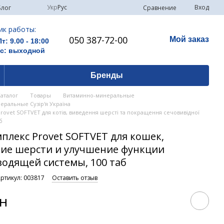
Укр
Рус
Вход
Сравнение
Блог
ик работы:
050 387-72-00
Мой заказ
Пт: 9.00 - 18:00
Вс: выходной
Бренды
Каталог
Товары
Витаминно-минеральные
еральные Сузір'я Україна
rovet SOFTVET для котів, виведення шерсті та покращення сечовивідної
б
плекс Provet SOFTVET для кошек,
ие шерсти и улучшение функции
одящей системы, 100 таб
ртикул: 003817
Оставить отзыв
рн