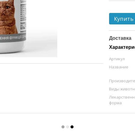
Купить
Доставка
Характери
Артикул
Название
Производит
Виды живот
Лекарственн
форма