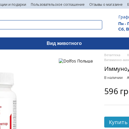
кции и подарки
Пользовательское соглашение
Отзывы о магазине
Граф
Пн - 
Сб, 
Вид животного
Ветаптека
Витаминно-мин
ИммуноДо
В наличии
А
596 г
Купить