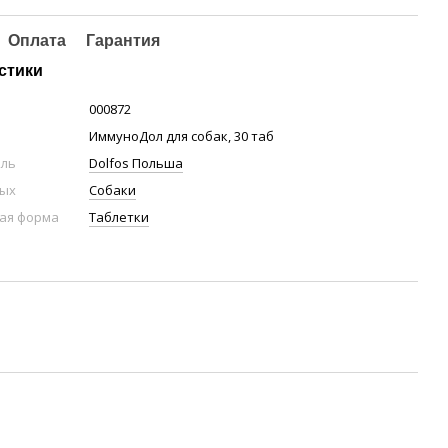
Оплата
Гарантия
стики
000872
ИммуноДол для собак, 30 таб
ель
Dolfos Польша
ных
Собаки
ая форма
Таблетки