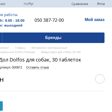
Укр
Рус
Вход
Сравнение
Блог
ик работы:
050 387-72-00
Мой заказ
Пт: 9.00 - 18:00
Вс: выходной
Бренды
Каталог
Товары
Витаминно-минеральные
еральные Dolfos Польша
ИммуноДол для собак, 30 таб
л Dolfos для собак, 30 таблеток
ртикул: 000872
Оставить отзыв
рн