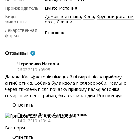
Производитель
Livisto Испания
Виды
Домашняя птица
,
Кони
,
Крупный рогатый
животных
скот
,
Свиньи
Лекарственная
Порошок
форма
Отзывы
2
Черепенко Наталія
26.02.2019 в 08:25
Давала Кальфастонік німецькій вівчарці після прийому
антибіотиків. Собака була квола після хвороби. Реально
через тиждень після початку прийому Кальфастоніка -
семирічний пес стрибав, бігав як молодий. Рекомендую.
Ответить
Гришков Денис Александрович
14.01.2019 в 13:14
Все норм.
Ответить