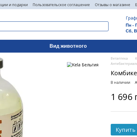
кции и подарки
Пользовательское соглашение
Отзывы о магазине
Граф
Пн - 
Сб, 
Вид животного
Ветаптека
Антибактериал
Комбикел
В наличии
А
1 696 
Купить