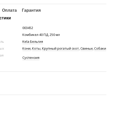
Оплата
Гарантия
стики
003452
Комбикел 40 ПД, 250 мл
ель
Kela Бельгия
ных
Кони
,
Коты
,
Крупный рогатый скот
,
Свиньи
,
Собаки
ая
Суспензия