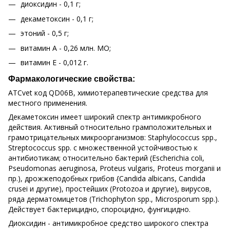
диоксидин - 0,1 г;
декаметоксин - 0,1 г;
этоний - 0,5 г;
витамин А - 0,26 млн. МО;
витамин Е - 0,012 г.
Фармакологические свойства:
АTCvet код QD06В, химиотерапевтические средства для
местного применения.
Декаметоксин имеет широкий спектр антимикробного
действия. Активный относительно грамположительных и
грамотрицательных микроорганизмов: Staphylococcus spp.,
Streptococcus spp. с множественной устойчивостью к
антибиотикам; относительно бактерий (Escherichia coli,
Pseudomonas aeruginosa, Proteus vulgaris, Proteus morganii и
пр.), дрожжеподобных грибов {Candida albicans, Candida
crusei и другие), простейших (Protozoa и другие), вирусов,
ряда дерматомицетов (Trichophyton spp., Microsporum spp.).
Действует бактерицидно, спороцидно, фунгицидно.
Диоксидин - антимикробное средство широкого спектра