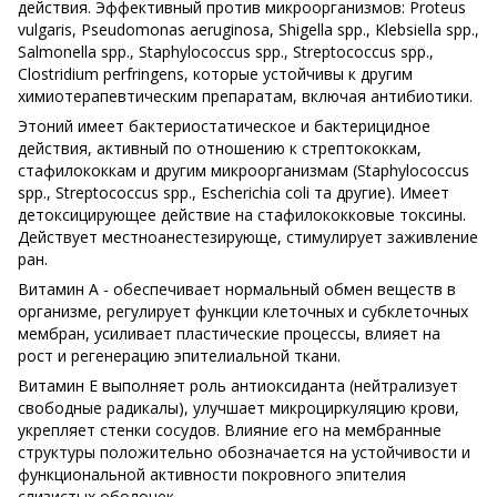
действия. Эффективный против микроорганизмов: Proteus
vulgaris, Pseudomonas aeruginosa, Shigella spp., Klebsiella spp.,
Salmonella spp., Staphylococcus spp., Streptococcus spp.,
Clostridium perfringens, которые устойчивы к другим
химиотерапевтическим препаратам, включая антибиотики.
Этоний имеет бактериостатическое и бактерицидное
действия, активный по отношению к стрептококкам,
стафилококкам и другим микроорганизмам (Staphylococcus
spp., Streptococcus spp., Escherichia coli тa другие). Имеет
детоксицирующее действие на стафилококковые токсины.
Действует местноанестезирующе, стимулирует заживление
ран.
Витамин А - обеспечивает нормальный обмен веществ в
организме, регулирует функции клеточных и субклеточных
мембран, усиливает пластические процессы, влияет на
рост и регенерацию эпителиальной ткани.
Витамин Е выполняет роль антиоксиданта (нейтрализует
свободные радикалы), улучшает микроциркуляцию крови,
укрепляет стенки сосудов. Влияние его на мембранные
структуры положительно обозначается на устойчивости и
функциональной активности покровного эпителия
слизистых оболочек.