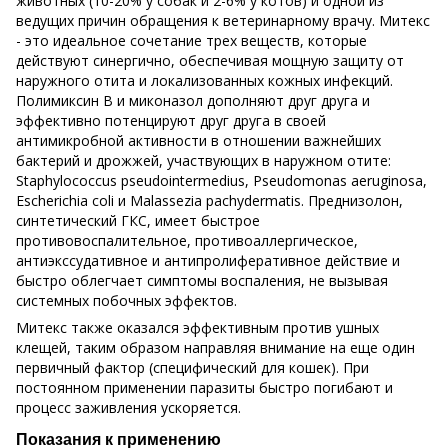
животных (10-20% у собак и 2-6% у котов) и одной из
ведущих причин обращения к ветеринарному врачу. Митекс
- это идеальное сочетание трех веществ, которые
действуют синергично, обеспечивая мощную защиту от
наружного отита и локализованных кожных инфекций.
Полимиксин В и миконазол дополняют друг друга и
эффективно потенцируют друг друга в своей
антимикробной активности в отношении важнейших
бактерий и дрожжей, участвующих в наружном отите:
Staphylococcus pseudointermedius, Pseudomonas aeruginosa,
Escherichia coli и Malassezia pachydermatis. Преднизолон,
синтетический ГКС, имеет быстрое
противовоспалительное, противоаллергическое,
антиэкссудативное и антипролиферативное действие и
быстро облегчает симптомы воспаления, не вызывая
системных побочных эффектов.
Митекс также оказался эффективным против ушных
клещей, таким образом направляя внимание на еще один
первичный фактор (специфический для кошек). При
постоянном применении паразиты быстро погибают и
процесс заживления ускоряется.
Показания к применению