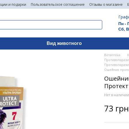
кции и подарки
Пользовательское соглашение
Отзывы о магазине
Граф
Пн - 
Сб, 
Вид животного
Ветаптека
Противопарази
Противопарази
Ошейник против
Ошейник
Протект 
Нет в наличи
73 грн