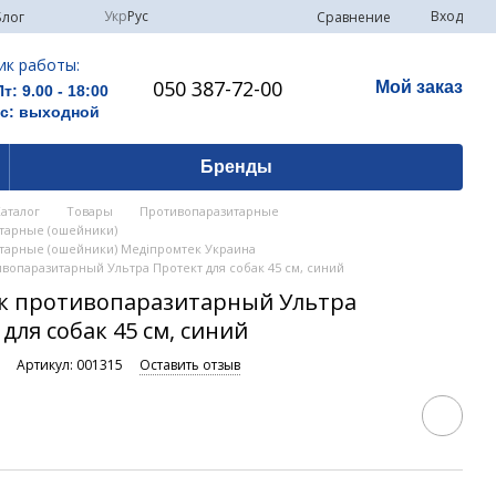
Укр
Рус
Вход
Сравнение
Блог
ик работы:
050 387-72-00
Мой заказ
Пт: 9.00 - 18:00
Вс: выходной
Бренды
Каталог
Товары
Противопаразитарные
тарные (ошейники)
тарные (ошейники) Медіпромтек Украина
опаразитарный Ультра Протект для cобак 45 см, синий
 противопаразитарный Ультра
для cобак 45 см, синий
и
Артикул: 001315
Оставить отзыв