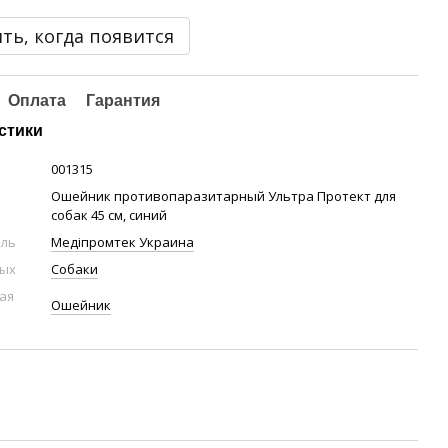
ть, когда появится
Оплата
Гарантия
стики
001315
Ошейник противопаразитарный Ультра Протект для
cобак 45 см, синий
ель
Медіпромтек Украина
ных
Собаки
ая
Ошейник