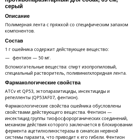
серый
Описание
Полимерная лента с пряжкой со специфическим запахом
компонентов.
Состав
1 г ошейника содержит действующее вещество:
фентион — 50 мг.
Вспомогательные вещества: спирт изопропиловый,
специальный растворитель, поливинилхлоридная лента.
Фармакологические свойства
ATCv et QP53, эктопаразитициды, инсектициды и
репелленты (QP53AF07, фентион).
Фармакологические свойства ошейника обусловлены
свойствами действующего вещества. Фентион —
инсектицид группы тиофосфорорганических соединений,
механизм действия которого заключается в блокировании
фермента ацетилхолинэстеразы в синапсах нервной
системы паразита, что приводит к его гибели. Фентион