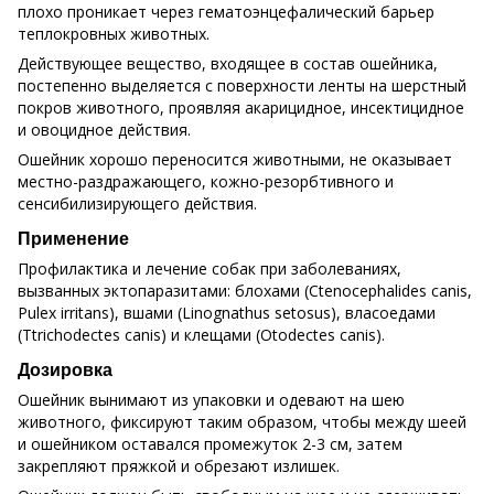
плохо проникает через гематоэнцефалический барьер
теплокровных животных.
Действующее вещество, входящее в состав ошейника,
постепенно выделяется с поверхности ленты на шерстный
покров животного, проявляя акарицидное, инсектицидное
и овоцидное действия.
Ошейник хорошо переносится животными, не оказывает
местно-раздражающего, кожно-резорбтивного и
сенсибилизирующего действия.
Применение
Профилактика и лечение собак при заболеваниях,
вызванных эктопаразитами: блохами (Ctenocephalides canis,
Pulex irritans), вшами (Linognathus setosus), власоедами
(Ttrichodectes canis) и клещами (Otodectes canis).
Дозировка
Ошейник вынимают из упаковки и одевают на шею
животного, фиксируют таким образом, чтобы между шеей
и ошейником оставался промежуток 2-3 см, затем
закрепляют пряжкой и обрезают излишек.