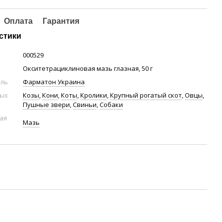
Оплата
Гарантия
стики
000529
Окситетрациклиновая мазь глазная, 50 г
ель
Фарматон Украина
ных
Козы
,
Кони
,
Коты
,
Кролики
,
Крупный рогатый скот
,
Овцы
,
Пушные звери
,
Свиньи
,
Собаки
ая
Мазь