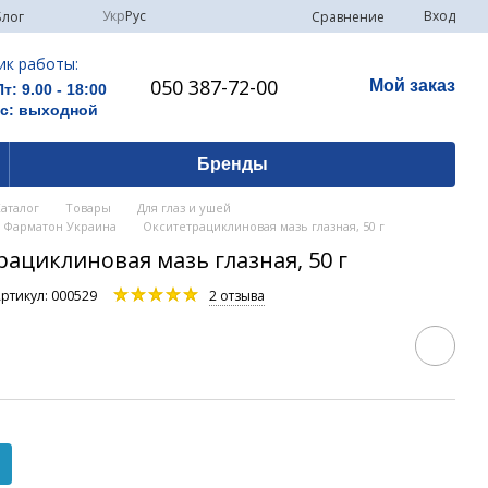
Укр
Рус
Вход
Сравнение
Блог
ик работы:
050 387-72-00
Мой заказ
Пт: 9.00 - 18:00
Вс: выходной
Бренды
Каталог
Товары
Для глаз и ушей
й Фарматон Украина
Окситетрациклиновая мазь глазная, 50 г
ациклиновая мазь глазная, 50 г
ртикул: 000529
2 отзыва