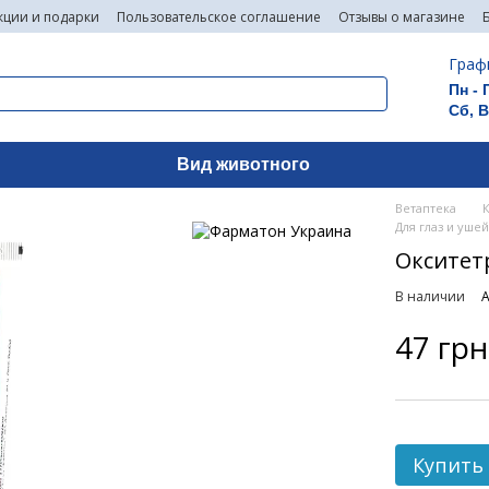
кции и подарки
Пользовательское соглашение
Отзывы о магазине
Граф
Пн - 
Сб, 
Вид животного
Ветаптека
Для глаз и уше
Окситетр
В наличии
А
47 грн
Купить