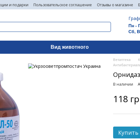
кции и подарки
Пользовательское соглашение
Отзывы о магазине
Граф
Пн - 
Сб, 
Вид животного
Ветаптека
Антибактериал
Орнидазо
В наличии
А
118 г
Купить