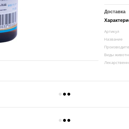
Доставка
Характери
Артикул
Название
Производит
Виды живот
Лекарственн