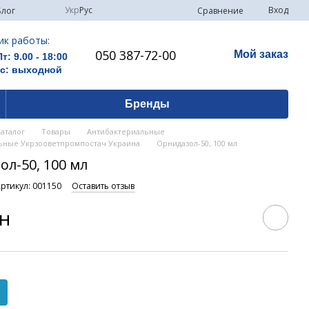
Укр
Рус
Вход
Сравнение
Блог
ик работы:
050 387-72-00
Мой заказ
Пт: 9.00 - 18:00
Вс: выходной
Бренды
Каталог
Товары
Антибактериальные
ьные Укрзооветпромпостач Украина
Орнидазол-50, 100 мл
л-50, 100 мл
ртикул: 001150
Оставить отзыв
рн