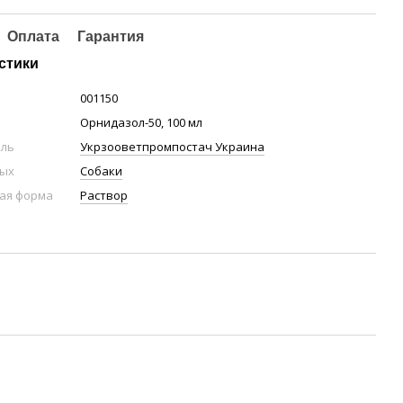
Оплата
Гарантия
стики
001150
Орнидазол-50, 100 мл
ель
Укрзооветпромпостач Украина
ных
Собаки
ая форма
Раствор