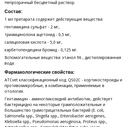
Непрозрачный бесцветный раствор.
Состав:
1 мл препарата содержит действующие вещества:
гентамицина сульфат - 2 мг,
триамцинолона ацетонид - 0,5 мг,
салициловая кислота - 5,0 мг,
карбетопендецина бромид - 0,125 мг.
Вспомогательные вещества: этанол 96 , дистиллированная
вода.
Фармакологические свойства:
АТСvet классификационный код: QS02C - кортикостероиды и
противомикробные, в комбинации, применяемые в
отологии.
Гентамицин - аминогликозидній антибиотик, действует
бактерицидно на некоторые грамположительные и
большинство грамотрицательных бактерий (E. coli,
Salmonella spp., Shigella spp., Enterobaсter aerogenes,
Klebsiella spp., Pseudomonas aeruginosa, Proteus spp.,