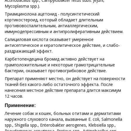
Actinobacillus spp., Campylobakter fetus subs. jejuni,
Mycoplasma spp.).
Триамцинолона ацетонид - полусинтетический
кортикостероид, который обладает длительным
противовоспалительным, антиаллергическим,
иммунодепрессивным и антипролиферативным действием.
Салициловая кислота оказывает умеренное
антисептическое и кератолитическое действие, и слабо-
раздражающий эффект.
Карбетопендецина бромид активно действует на
грамположительные и некоторые грамотрицательные
бактерии, оказывает противогрибковое действие.
Препарат применяют местно, он действует на поверхности
тканей без какого-либо остаточного эффекта. После
нанесения местное действие препарата длится максимум
12 часов.
Применение:
Лечение собак и кошек, больных отитами и дерматитами
наружного слухового канала, вызванные E. coli, Salmonella
spp., Shigella spp., Enterobakter aerogenes, Klebsiella spp.,
Pseudomonas aeruginosa, Proteus spp., Actinobacillus spp.,