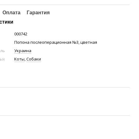
Оплата
Гарантия
стики
000742
Попона послеоперационная №3, цветная
ель
Украина
ных
Коты
,
Собаки