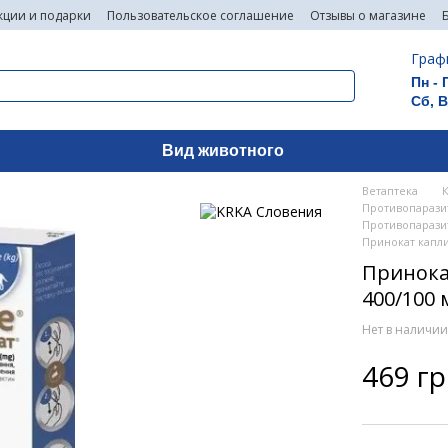
кции и подарки
Пользовательское соглашение
Отзывы о магазине
Граф
Пн - 
Сб, 
Вид животного
Ветаптека
Противопаразит
Противопарази
Принокат капли 
Принокат
400/100 
Нет в наличи
469 г