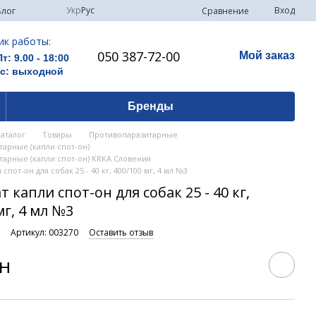
Укр
Рус
Вход
Сравнение
Блог
ик работы:
050 387-72-00
Мой заказ
Пт: 9.00 - 18:00
Вс: выходной
Бренды
Каталог
Товары
Противопаразитарные
арные (капли спот-он)
тарные (капли спот-он) KRKA Словения
спот-он для собак 25 - 40 кг, 400/100 мг, 4 мл №3
 капли спот-он для собак 25 - 40 кг,
мг, 4 мл №3
и
Артикул: 003270
Оставить отзыв
рн