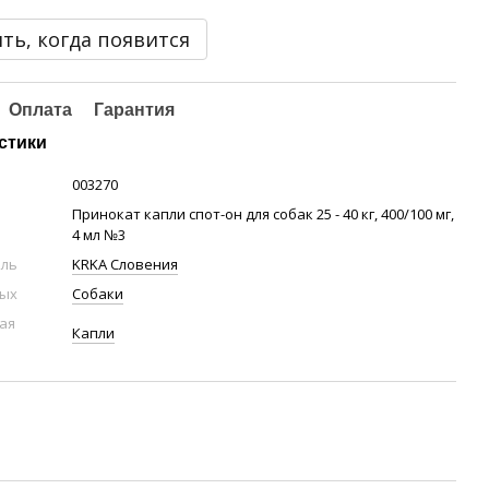
ть, когда появится
Оплата
Гарантия
стики
003270
Принокат капли спот-он для собак 25 - 40 кг, 400/100 мг,
4 мл №3
ель
KRKA Словения
ных
Собаки
ая
Капли