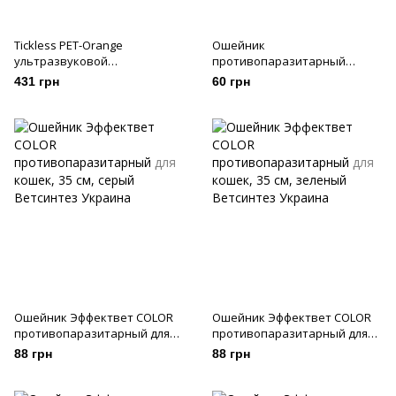
Tickless PET-Orange
Ошейник
ультразвуковой
противопаразитарный
отпугиватель клещей и блох
Золотая Защита для кошек 35
431 грн
60 грн
см
Ошейник Эффектвет COLOR
Ошейник Эффектвет COLOR
противопаразитарный для
противопаразитарный для
кошек, 35 см, серый
кошек, 35 см, зеленый
88 грн
88 грн