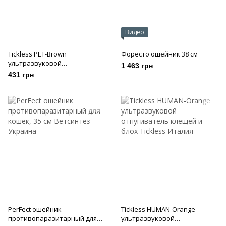
Видео
Tickless PET-Brоwn
Форесто ошейник 38 см
ультразвуковой
1 463 грн
отпугиватель клещей и блох
431 грн
PerFect ошейник
Tickless HUMAN-Orange
противопаразитарный для
ультразвуковой