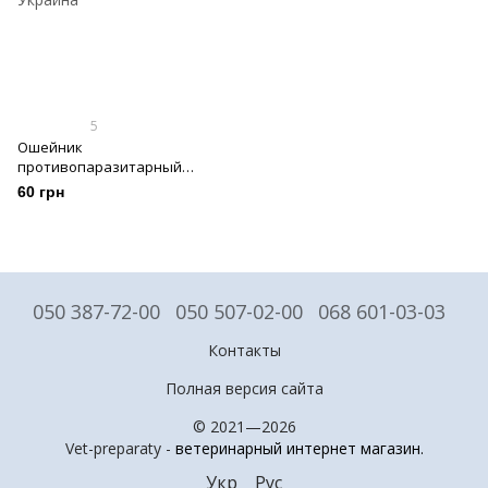
5
Ошейник
противопаразитарный
Золотая Защита для кошек 35
60 грн
см, серый
050 387-72-00
050 507-02-00
068 601-03-03
Контакты
Полная версия сайта
© 2021—2026
Vet-preparaty -
ветеринарный интернет магазин
.
Укр
Рус