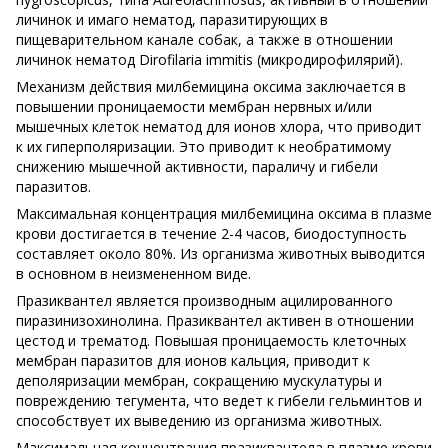
личинок и имаго нематод, паразитирующих в
пищеварительном канале собак, а также в отношении
личинок нематод Dirofilaria immitis (микродирофилярий).
Механизм действия милбемицина оксима заключается в
повышении проницаемости мембран нервных и/или
мышечных клеток нематод для ионов хлора, что приводит
к их гиперполяризации. Это приводит к необратимому
снижению мышечной активности, параличу и гибели
паразитов.
Максимальная концентрация милбемицина оксима в плазме
крови достигается в течение 2-4 часов, биодоступность
составляет около 80%. Из организма животных выводится
в основном в неизмененном виде.
Празиквантел является производным ацилированного
пиразинизохинолина. Празиквантел активен в отношении
цестод и трематод. Повышая проницаемость клеточных
мембран паразитов для ионов кальция, приводит к
деполяризации мембран, сокращению мускулатуры и
повреждению тегумента, что ведет к гибели гельминтов и
способствует их выведению из организма животных.
Максимальная концентрация празиквантела в плазме крови