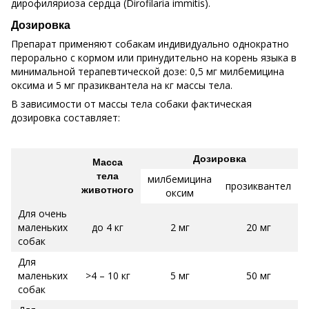
дирофиляриоза сердца (Dirofilaria immitis).
Дозировка
Препарат применяют собакам индивидуально однократно
перорально с кормом или принудительно на корень языка в
минимальной терапевтической дозе: 0,5 мг милбемицина
оксима и 5 мг празиквантела на кг массы тела.
В зависимости от массы тела собаки фактическая
дозировка составляет:
Дозировка
Масса
тела
милбемицина
прозиквантел
животного
оксим
Для очень
маленьких
до 4 кг
2 мг
20 мг
собак
Для
маленьких
>4 – 10 кг
5 мг
50 мг
собак