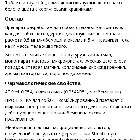
Таблетки круглой формы двояковыпуклые желтовато-
белого цвета с коричневыми крапинками.
Состав
Препарат разработан для собак с разной массой тела;
каждая таблетка содержит действующие вещества из
расчета 0,5 мг милбемицина оксима и 5 мг празиквантела
на кг массы тела животного.
Вспомогательные вещества: кукурузный крахмал,
моногидрат лактозы, микрокристаллическая целлюлоза,
повидон, стеарат магния, коллоидный диоксид кремния,
ароматизатор мяса, порошок дрожжей.
Фармакологические свойства
ATCvet QP54, эндектоциды (QP54AB51, милбемицины)
ПРОВЕКТРА для собак – комбинированный препарат с
широким спектром антигельминтного действия. Содержит
действующие вещества: милбемицина оксим и
празиквантел.
Милбемицина оксим - макроциклический лактон,
полученный в результате ферментации Streptomyces
hygroscopicus, типа Aureolacrimosus, активный в отношении