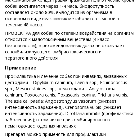
собак достигается через 1-4 часа, биодоступность
составляет около 80%, выводится из организма в
основном в виде неактивных метаболитов с мочой в
течение 48 часов.
ПРОВЕКТРА для собак по степени воздействия на организм
относится к малотоксичным веществам (4 класс
безопасности), в рекомендованных дозах не оказывает
сенсибилизирующего, эмбриотоксического и
тератогенного действия.
Применение
Профилактика и лечение собак при инвазиях, вызванных
цестодами – Dipylidium caninum, Taenia spp., Echinococcus
spp., Mesocestoides spp.; нематодами – Ancylostoma
caninum, Toxocara canis, Toxascaris leonina, Trichuris vulpis,
Thelazia callipaeda; Angiostrongylus vasorum (снижает
интенсивность заражения), Crenosoma vulpis (снижает
интенсивность заражения), Dirofilaria immitis (профилактика
заболевания); в том числе при комбинированных
нематодо-цестодозных инвазиях.
Препарат можно применять для профилактики