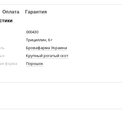
Оплата
Гарантия
стики
000430
Трициллин, 6 г
ель
Бровафарма Украина
ных
Крупный рогатый скот
ая форма
Порошок