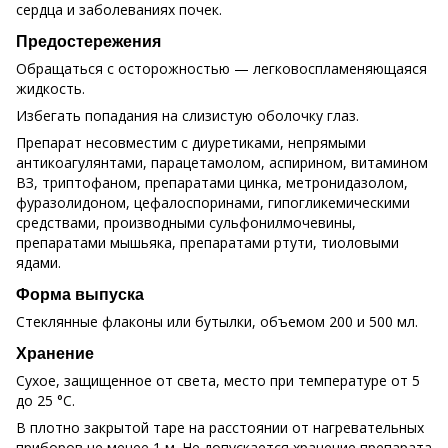
сердца и заболеваниях почек.
Предостережения
Обращаться с осторожностью — легковоспламеняющаяся
жидкость.
Избегать попадания на слизистую оболочку глаз.
Препарат несовместим с диуретиками, непрямыми
антикоагулянтами, парацетамолом, аспирином, витамином
ВЗ, триптофаном, препаратами цинка, метронидазолом,
фуразолидоном, цефалоспоринами, гипогликемическими
средствами, производными сульфонилмочевины,
препаратами мышьяка, препаратами ртути, тиоловыми
ядами.
Форма выпуска
Стеклянные флаконы или бутылки, объемом 200 и 500 мл.
Хранение
Сухое, защищенное от света, место при температуре от 5
до 25 °C.
В плотно закрытой таре на расстоянии от нагревательных
приборов не менее 1 м. Не допускается хранение препарата