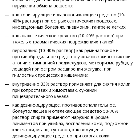
нарушении обмена веществ;
как тонизирующее и жаропонижающее средство (10-
40% раствор) при острых септических процессах,
инфекционных болезнях, пневмонии, гангрене легких;
как анальгетическое средство (10-40% раствор) при
тяжелых травматических повреждениях тканей;
перорально (10-40% раствор) как руминаторное и
противобродильное средство у жвачных животных при
атонии с тимпанией преджелудков, метеоризме рубца, у
лошадей при остром расширении желудка, при
гнилостных процессах в кишечнике;
внутривенно 33% раствор применяют для снятия колик
при копростазах и химостазах, сужении
пищеварительного канала;
как дезинфицирующее, противовоспалительное,
болеутоляющее и отвлекающее средство 50-70%
раствор спирта применяют наружно в форме
линиментов при ушибах, воспалении кожи, подкожной
клетчатки, мышц, суставов, как вяжущее и
дезинфицирующее средство при ожогах кожи.