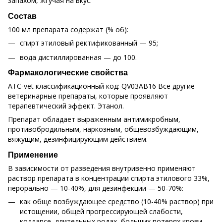
запахом, жгучая на вкус.
Состав
100 мл препарата содержат (% об):
спирт этиловый ректификованный — 95;
вода дистиллированная — до 100.
Фармакологические свойства
ATC-vet классификационный код: QV03AB16 Все другие
ветеринарные препараты, которые проявляют
терапевтический эффект. Этанол.
Препарат обладает выраженным антимикробным,
противобродильным, наркозным, общевозбуждающим,
вяжущим, дезинфицирующим действием.
Применение
В зависимости от разведения внутривенно применяют
раствор препарата в концентрации спирта этилового 33%,
перорально — 10-40%, для дезинфекции — 50-70%:
как обще возбуждающее средство (10-40% раствор) при
истощении, общей прогрессирующей слабости,
коллапсе, длительных родах, больших потерях крови,