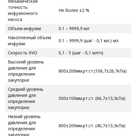
Механическая
точность
Не более ±2 %
инфузионного
насоса
Объем инфузии
0.1 – 9999,9 мл
Накопленный объем
0.1 – 9999,9 (шаг - 0,1 мл.) мл
инфузии
Скорость KVO
0,1 - 5 (шаг - 0,1 мл/ч)
Высокий уровень
давления для
800±200мм.рт.ст.(106,7±26,7кПа)
определения
закупорки:
Средний уровень
давления для
500±100мм.рт.ст. (66,7±13,3кПа)
определения
закупорки:
Низкий уровень
давления для
800±200мм.рт.ст. (40,7±13,3кПа)
определения
закупорки: