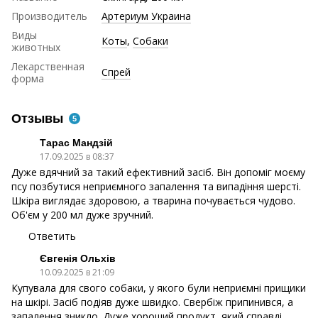
Производитель
Артериум Украина
Виды
Коты
,
Собаки
животных
Лекарственная
Спрей
форма
Отзывы
5
Тарас Мандзій
17.09.2025 в 08:37
Дуже вдячний за такий ефективний засіб. Він допоміг моєму
псу позбутися неприємного запалення та випадіння шерсті.
Шкіра виглядає здоровою, а тварина почувається чудово.
Об'єм у 200 мл дуже зручний.
Ответить
Євгенія Ольхів
10.09.2025 в 21:09
Купувала для свого собаки, у якого були неприємні прищики
на шкірі. Засіб подіяв дуже швидко. Свербіж припинився, а
запалення зникло. Дуже хороший продукт, який справді