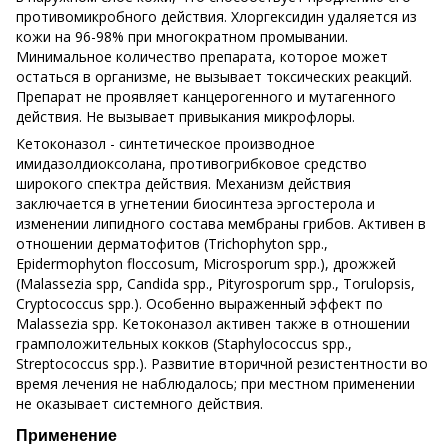
противомикробного действия. Хлоргексидин удаляется из
кожи на 96-98% при многократном промывании.
Минимальное количество препарата, которое может
остаться в организме, не вызывает токсических реакций.
Препарат не проявляет канцерогенного и мутагенного
действия. Не вызывает привыкания микрофлоры.
Кетоконазол - синтетическое производное
имидазолдиоксолана, противогрибковое средство
широкого спектра действия. Механизм действия
заключается в угнетении биосинтеза эргостерола и
изменении липидного состава мембраны грибов. Активен в
отношении дерматофитов (Trichophyton spp.,
Epidermophyton floccosum, Microsporum spp.), дрожжей
(Malassezia spp, Candida spp., Pityrosporum spp., Torulopsis,
Cryptococcus spp.). Особенно выраженный эффект по
Malassezia spp. Кетоконазол активен также в отношении
грамположительных кокков (Staphylococcus spp.,
Streptococcus spp.). Развитие вторичной резистентности во
время лечения не наблюдалось; при местном применении
не оказывает системного действия.
Применение