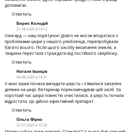
допомагає.
Ответить
Борис Колодій
27.08.2025 в 14:12
Скінгард — наш порятунок! Довго не могли впоратися з
проблемами шкіри у нашого улюбленця, перепробували
багато всього. Після цього засобу висипання зникли, а
тварина перестала страждати від постійного свербежу.
Ответить
Наталя Іванців
04.08.2025 в 18:31
У моєї кішки почала випадати шерсть і з'явилися запалені
ділянки на шкірі. Ветеринар порекомендував цей засіб. За
короткий час шкіра повністю очистилася, а шерсть почала
відростати. Це дійсно ефективний препарат.
Ответить
Ольга Фірко
22.07.2025 в 15:05
Моєму собаці дуже допоміг "Скінгард"! У нього був сильний