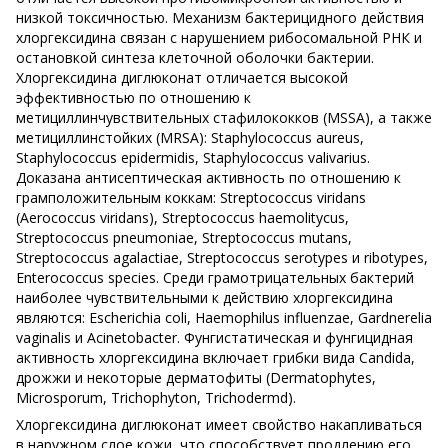
низкой токсичностью. Механизм бактерицидного действия
хлоргексидина связан с нарушением рибосомальной РНК и
остановкой синтеза клеточной оболочки бактерии.
Хлоргексидина диглюконат отличается высокой
эффективностью по отношению к
метициллинчувствительных стафилококков (MSSA), а также
метициллинстойких (MRSA): Staphylococcus aureus,
Staphylococcus epidermidis, Staphylococcus valivarius.
Доказана антисептическая активность по отношению к
грамположительным коккам: Streptococcus viridans
(Aerococcus viridans), Streptococcus haemolitycus,
Streptococcus pneumoniae, Streptococcus mutans,
Streptococcus agalactiae, Streptococcus serotypes и ribotypes,
Enterococcus species. Среди грамотрицательных бактерий
наиболее чувствительными к действию хлоргексидина
являются: Escherichia coli, Haemophilus influenzae, Gardnerelia
vaginalis и Acinetobacter. Фунгистатическая и фунгицидная
активность хлоргексидина включает грибки вида Candida,
дрожжи и некоторые дерматофиты (Dermatophytes,
Microsporum, Trichophyton, Trichodermd).
Хлоргексидина диглюконат имеет свойство накапливаться
в наружном слое кожи, что способствует продлению его