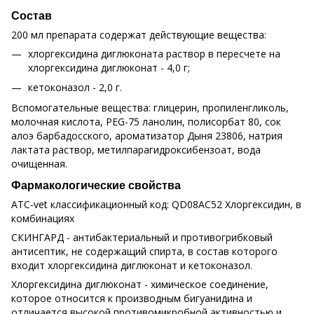
Состав
200 мл препарата содержат действующие вещества:
хлоргексидина диглюконата раствор в пересчете на
хлоргексидина диглюконат - 4,0 г;
кетоконазол - 2,0 г.
Вспомогательные вещества: глицерин, пропиленгликоль,
молочная кислота, PEG-75 ланолин, полисорбат 80, сок
алоэ барбадосского, ароматизатор Дыня 23806, натрия
лактата раствор, метилпарагидроксибензоат, вода
очищенная.
Фармакологические свойства
ATC-vet классификационный код: QD08AC52 Хлоргексидин, в
комбинациях
СКИНГАРД - антибактериальный и противогрибковый
антисептик, не содержащий спирта, в состав которого
входит хлоргексидина диглюконат и кетоконазол.
Хлоргексидина диглюконат - химическое соединение,
которое относится к производным бигуанидина и
отличается высокой противомикробной активностью и