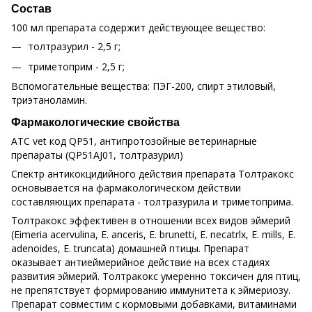
Состав
100 мл препарата содержит действующее вещество:
толтразурил - 2,5 г;
триметоприм - 2,5 г;
Вспомогательные вещества: ПЭГ-200, спирт этиловый,
триэтаноламин.
Фармакологические свойства
АТС vet код QP51, антипротозойные ветеринарные
препараты (QP51AJ01, толтразурил)
Спектр антикокцидийного действия препарата Толтракокс
основывается на фармакологическом действии
составляющих препарата - толтразурила и триметоприма.
Толтракокс эффективен в отношении всех видов эймерий
(Eimeria acervulina, E. anceris, E. brunetti, Е. necatrlx, E. mills, E.
adenoides, E. truncata) домашней птицы. Препарат
оказывает антиеймерийное действие на всех стадиях
развития эймерий. Толтракокс умеренно токсичен для птиц,
не препятствует формированию иммунитета к эймериозу.
Препарат совместим с кормовыми добавками, витаминами