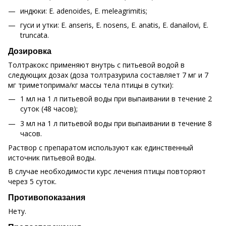
индюки: E. adenoides, E. meleagrimitis;
гуси и утки: E. anseris, E. nosens, E. anatis, E. danailovi, E.
truncata.
Дозировка
Толтракокс применяют внутрь с питьевой водой в
следующих дозах (доза толтразурила составляет 7 мг и 7
мг триметоприма/кг массы тела птицы в сутки):
1 мл на 1 л питьевой воды при выпаивании в течение 2
суток (48 часов);
3 мл на 1 л питьевой воды при выпаивании в течение 8
часов.
Раствор с препаратом используют как единственный
источник питьевой воды.
В случае необходимости курс лечения птицы повторяют
через 5 суток.
Противопоказания
Нету.