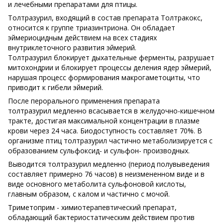
и лечебными препаратами для птицы.
Толтразурил, входящий в состав препарата Толтракокс,
относится к группе триазинтриона. Он обладает
эймериоцидным действием на всех стадиях
внутриклеточного развития эймерий.
Толтразурил блокирует дыхательные ферменты, разрушает
митохондрии и блокирует процессы деления ядер эймерий,
нарушая процесс формирования макрогаметоциты, что
приводит к гибели эймерий.
После перорального применения препарата
толтразурил медленно всасывается в желудочно-кишечном
тракте, достигая максимальной концентрации в плазме
крови через 24 часа. Биодоступность составляет 70%. В
организме птиц толтразурил частично метаболизируется с
образованием сульфоксид- и сульфон- производных.
Выводится толтразурил медленно (период полувыведения
составляет примерно 76 часов) в неизмененном виде и в
виде основного метаболита сульфоновой кислоты,
главным образом, с калом и частично с мочой.
Триметоприм - химиотерапевтический препарат,
обладающий бактериостатическим действием против