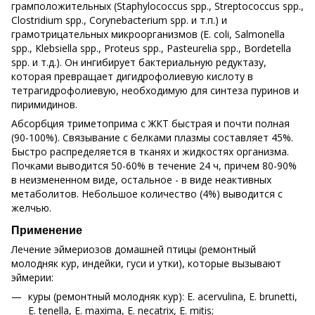
грамположительных (Staphylococcus spp., Streptococcus spp.,
Clostridium spp., Corynebacterium spp. и т.п.) и
грамотрицательных микроорганизмов (Е. coli, Salmonella
spp., Klebsiella spp., Proteus spp., Pasteurelia spp., Bordetella
spp. и т.д.). Он ингибирует бактериальную редуктазу,
которая превращает дигидрофолиевую кислоту в
тетрагидрофолиевую, необходимую для синтеза пуринов и
пиримидинов.
Абсорбция триметоприма с ЖКТ быстрая и почти полная
(90-100%). Связывание с белками плазмы составляет 45%.
Быстро распределяется в тканях и жидкостях организма.
Почками выводится 50-60% в течение 24 ч, причем 80-90%
в неизмененном виде, остальное - в виде неактивных
метаболитов. Небольшое количество (4%) выводится с
желчью.
Применение
Лечение эймериозов домашней птицы (ремонтный
молодняк кур, индейки, гуси и утки), которые вызывают
эймерии:
куры (ремонтный молодняк кур): E. acervulina, E. brunetti,
E. tenella, E. maxima, E. necatrix, E. mitis;