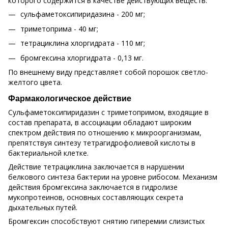
которого содержится в качестве действующих веществ:
сульфаметоксипиридазина - 200 мг;
триметоприма - 40 мг;
тетрациклина хлоргидрата - 110 мг;
бромгексина хлоргидрата - 0,13 мг.
По внешнему виду представляет собой порошок светло-
желтого цвета.
Фармакологическое действие
Сульфаметоксипиридазин с триметопримом, входящие в
состав препарата, в ассоциации обладают широким
спектром действия по отношению к микроорганизмам,
препятствуя синтезу тетрагидрофолиевой кислоты в
бактериальной клетке.
Действие тетрациклина заключается в нарушении
белкового синтеза бактерии на уровне рибосом. Механизм
действия бромгексина заключается в гидролизе
мукопротеинов, основных составляющих секрета
дыхательных путей.
Бромгексин способствуют снятию гиперемии слизистых