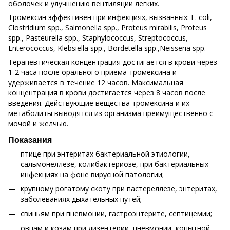
оболочек и улучшению вентиляции легких.
Тромексин эффективен при инфекциях, вызванных: E. coli,
Clostridium spp., Salmonella spp., Proteus mirabilis, Proteus
spp., Pasteurella spp., Staphylococcus, Streptococcus,
Enterococcus, Klebsiella spp., Bordetella spp.,Neisseria spp.
Терапевтическая концентрация достигается в крови через
1-2 часа после орального приема тромексина и
удерживается в течение 12 часов. Максимальная
концентрация в крови достигается через 8 часов после
введения. Действующие вещества тромексина и их
метаболиты выводятся из организма преимущественно с
мочой и желчью.
Показания
птице при энтеритах бактериальной этиологии,
сальмонеллезе, колибактериозе, при бактериальных
инфекциях на фоне вирусной патологии;
крупному рогатому скоту при пастереллезе, энтеритах,
заболеваниях дыхательных путей;
свиньям при пневмонии, гастроэнтерите, септицемии;
овцам и козам при дизентерии, пневмонии, копытной