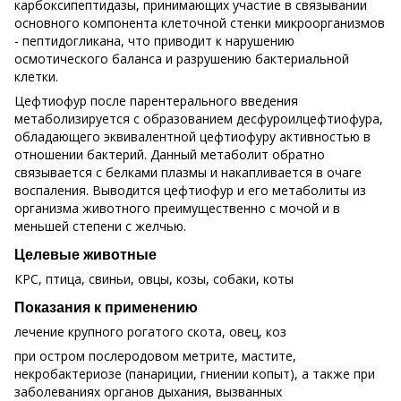
карбоксипептидазы, принимающих участие в связывании
основного компонента клеточной стенки микроорганизмов
- пептидогликана, что приводит к нарушению
осмотического баланса и разрушению бактериальной
клетки.
Цефтиофур после парентерального введения
метаболизируется с образованием десфуроилцефтиофура,
обладающего эквивалентной цефтиофуру активностью в
отношении бактерий. Данный метаболит обратно
связывается с белками плазмы и накапливается в очаге
воспаления. Выводится цефтиофур и его метаболиты из
организма животного преимущественно с мочой и в
меньшей степени с желчью.
Целевые животные
КРС, птица, свиньи, овцы, козы, собаки, коты
Показания к применению
лечение крупного рогатого скота, овец, коз
при остром послеродовом метрите, мастите,
некробактериозе (панариции, гниении копыт), а также при
заболеваниях органов дыхания, вызванных