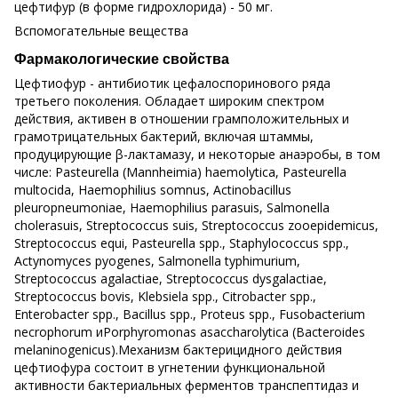
цефтифур (в форме гидрохлорида) - 50 мг.
Вспомогательные вещества
Фармакологические свойства
Цефтиофур - антибиотик цефалоспоринового ряда
третьего поколения. Обладает широким спектром
действия, активен в отношении грамположительных и
грамотрицательных бактерий, включая штаммы,
продуцирующие β-лактамазу, и некоторые анаэробы, в том
числе: Pasteurella (Mannheimia) haemolytica, Pasteurella
multocida, Haemophilius somnus, Actinobacillus
pleuropneumoniae, Haemophilius parasuis, Salmonella
cholerasuis, Streptococcus suis, Streptococcus zooepidemicus,
Streptococcus equi, Pasteurella spp., Staphylococcus spp.,
Actynomyces pyogenes, Salmonella typhimurium,
Streptococcus agalactiae, Streptococcus dysgalactiae,
Streptococcus bovis, Klebsiela spp., Citrobacter spp.,
Enterobacter spp., Bacillus spp., Proteus spp., Fusobacterium
necrophorum иPorphyromonas asaccharolytica (Bacteroides
melaninogenicus).Механизм бактерицидного действия
цефтиофура состоит в угнетении функциональной
активности бактериальных ферментов транспептидаз и