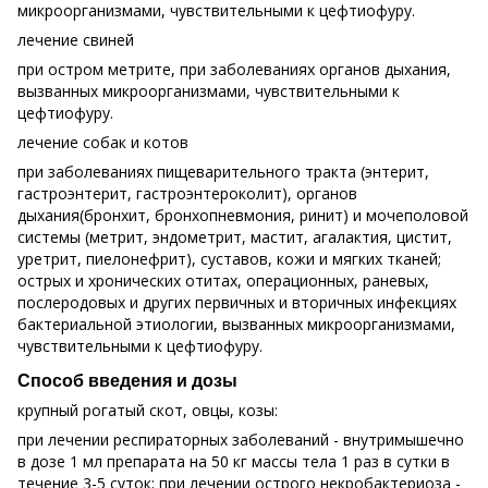
микроорганизмами, чувствительными к цефтиофуру.
лечение свиней
при остром метрите, при заболеваниях органов дыхания,
вызванных микроорганизмами, чувствительными к
цефтиофуру.
лечение собак и котов
при заболеваниях пищеварительного тракта (энтерит,
гастроэнтерит, гастроэнтероколит), органов
дыхания(бронхит, бронхопневмония, ринит) и мочеполовой
системы (метрит, эндометрит, мастит, агалактия, цистит,
уретрит, пиелонефрит), суставов, кожи и мягких тканей;
острых и хронических отитах, операционных, раневых,
послеродовых и других первичных и вторичных инфекциях
бактериальной этиологии, вызванных микроорганизмами,
чувствительными к цефтиофуру.
Способ введения и дозы
крупный рогатый скот, овцы, козы:
при лечении респираторных заболеваний - внутримышечно
в дозе 1 мл препарата на 50 кг массы тела 1 раз в сутки в
течение 3-5 суток; при лечении острого некробактериоза -