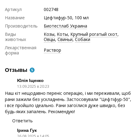
Артикул
002748
Название
Цефтифур-50, 100 мл
Производитель
Биотестлаб Украина
Виды
Козы
,
Коты
,
Крупный рогатый скот
,
животных
Овцы
,
Свиньи
,
Собаки
Лекарственная
Раствор
форма
Отзывы
5
Юлія Іщенко
13.09.2025 в 20:23
Наш кіт нещодавно переніс операцію, і ми переживали, щоб
рани зажили без ускладнень. Застосовували "Цефтіфур-50",
і все пройшло ідеально. Рани загоїлися дуже швидко, без
будь-яких запалень. Рекомендую!
Ответить
Ірина Гук
26.08.2025 в 14:05