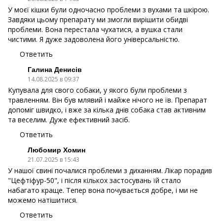
У моєї кішки були одночасно проблеми з вухами та шкірою.
Завдяки цьому препарату ми змогли вирішити обидві
проблеми. Вона перестала чухатися, а вушка стали
чистими. Я дуже задоволена його універсальністю.
Ответить
Галина Денисів
14.08.2025 в 09:37
Купувала для свого собаки, у якого були проблеми з
травленням. Він був млявий і майже нічого не їв. Препарат
допоміг швидко, і вже за кілька днів собака став активним
та веселим. Дуже ефективний засіб.
Ответить
Любомир Хомин
21.07.2025 в 15:43
У нашої свині почалися проблеми з диханням. Лікар порадив
"Цефтіфур-50", і після кількох застосувань їй стало
набагато краще. Тепер вона почувається добре, і ми не
можемо натішитися.
Ответить