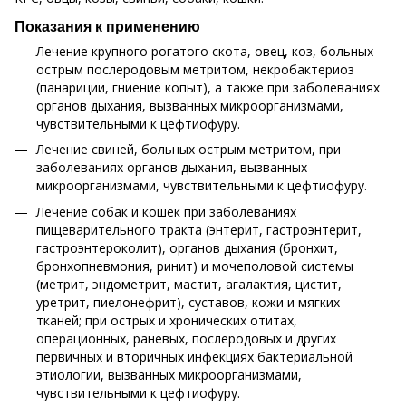
Показания к применению
Лечение крупного рогатого скота, овец, коз, больных
острым послеродовым метритом, некробактериоз
(панариции, гниение копыт), а также при заболеваниях
органов дыхания, вызванных микроорганизмами,
чувствительными к цефтиофуру.
Лечение свиней, больных острым метритом, при
заболеваниях органов дыхания, вызванных
микроорганизмами, чувствительными к цефтиофуру.
Лечение собак и кошек при заболеваниях
пищеварительного тракта (энтерит, гастроэнтерит,
гастроэнтероколит), органов дыхания (бронхит,
бронхопневмония, ринит) и мочеполовой системы
(метрит, эндометрит, мастит, агалактия, цистит,
уретрит, пиелонефрит), суставов, кожи и мягких
тканей; при острых и хронических отитах,
операционных, раневых, послеродовых и других
первичных и вторичных инфекциях бактериальной
этиологии, вызванных микроорганизмами,
чувствительными к цефтиофуру.