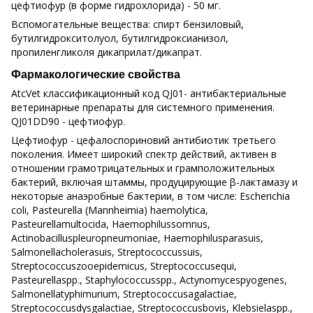
цефтиофур (в форме гидрохлорида) - 50 мг.
Вспомогательные вещества: спирт бензиловый,
бутилгидрокситолуол, бутилгидроксианизол,
пропиленгликоля дикаприлат/дикапрат.
Фармакологические свойства
AtcVet классификационный код QJ01- антибактериальные
ветеринарные препараты для системного применения.
QJ01DD90 - цефтиофур.
Цефтиофур - цефалоспориновий антибиотик третьего
поколения. Имеет широкий спектр действий, активен в
отношении грамотрицательных и грамположительных
бактерий, включая штаммы, продуцирующие β-лактамазу и
некоторые анаэробные бактерии, в том числе: Escherichia
coli, Pasteurella (Mannheimia) haemolytica,
Pasteurellamultocida, Haemophilussomnus,
Actinobacilluspleuropneumoniae, Haemophilusparasuis,
Salmonellacholerasuis, Streptococcussuis,
Streptococcuszooepidemicus, Streptococcusequi,
Pasteurellaspp., Staphylococcusspp., Actynomycespyogenes,
Salmonellatyphimurium, Streptococcusagalactiae,
Streptococcusdysgalactiae, Streptococcusbovis, Klebsielaspp.,