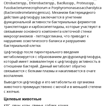
Citrobacterspp., Enterobacterspp., Bacillusspp., Proteusspp.,
Fusobacteriumnecrophorum и Porphyromonasassaccharolytica
(Bacteroidesmelaninogenicus). Механизм бактерицидного
действия цефтиофуру заключается в угнетении
функциональной активности бактериальных ферментов
транспептидаз и карбоксипептидазы, которые участвуют в
связывании основного компонента клеточной стенки
микроорганизмов - пептидогликана, что приводит к
нарушению осмотического баланса и разрушению
бактериальной клетки.
Цефтиофур после парентерального введения
метаболизируется с образованием десфуроилцефтиофура,
который имеет эквивалентную к цефтиофуру активность в
отношении бактерий. Данный метаболит обратно
связывается с белками плазмы и накапливается в очаге
воспаления.
Выводится цефтиофур и его метаболиты из организма
животного преимущественно с мочой и в меньшей степени
с желчью.
Целевые животные
КРС, овцы, козы, свиньи, собаки, кошки.