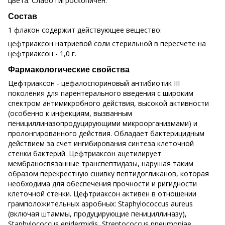
цвета. Слабо гигроскопичен.
Состав
1 флакон содержит действующее вещество:
цефтриаксон натриевой соли стерильной в пересчете на
цефтриаксон - 1,0 г.
Фармакологические свойства
Цефтриаксон - цефалоспориновый антибиотик III
поколения для парентерального введения с широким
спектром антимикробного действия, высокой активности
(особенно к инфекциям, вызванным
пенициллиназопродуцирующими микроорганизмами) и
пролонгированного действия. Обладает бактерицидным
действием за счет ингибирования синтеза клеточной
стенки бактерий. Цефтриаксон ацетилирует
мембраносвязанные транспептидазы, нарушая таким
образом перекрестную сшивку пептидогликанов, которая
необходима для обеспечения прочности и ригидности
клеточной стенки. Цефтриаксон активен в отношении
грамположительных аэробных: Staphylococcus aureus
(включая штаммы, продуцирующие пенициллиназу),
Staphylococcus epidermidis, Streptococcus pneumoniae,