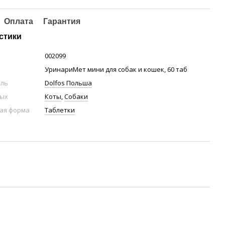
Оплата
Гарантия
стики
002099
УринариМет мини для собак и кошек, 60 таб
ель
Dolfos Польша
ных
Коты
,
Собаки
ая форма
Таблетки