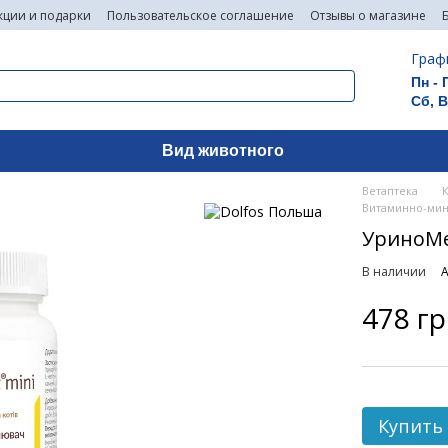
кции и подарки
Пользовательское соглашение
Отзывы о магазине
Граф
Пн - 
Сб, 
Вид животного
Ветаптека
Витаминно-мин
УриноМе
В наличии
А
478 г
Купить