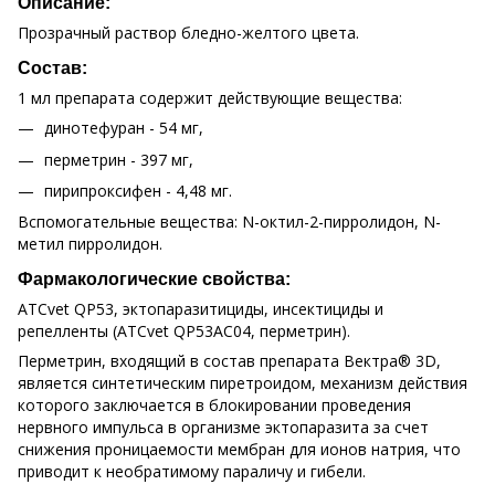
Описание:
Прозрачный раствор бледно-желтого цвета.
Состав:
1 мл препарата содержит действующие вещества:
динотефуран - 54 мг,
перметрин - 397 мг,
пирипроксифен - 4,48 мг.
Вспомогательные вещества: N-октил-2-пирролидон, N-
метил пирролидон.
Фармакологические свойства:
АTCvet QP53, эктопаразитициды, инсектициды и
репелленты (ATCvet QP53АС04, перметрин).
Перметрин, входящий в состав препарата Вектра® 3D,
является синтетическим пиретроидом, механизм действия
которого заключается в блокировании проведения
нервного импульса в организме эктопаразита за счет
снижения проницаемости мембран для ионов натрия, что
приводит к необратимому параличу и гибели.