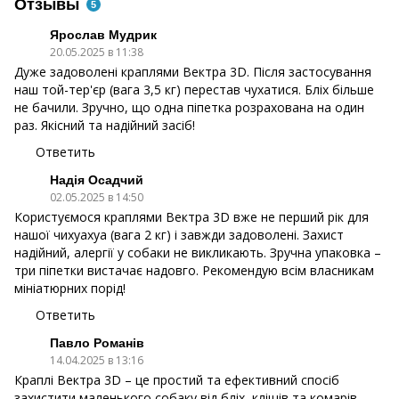
Отзывы
5
Ярослав Мудрик
20.05.2025 в 11:38
Дуже задоволені краплями Вектра 3D. Після застосування
наш той-тер'єр (вага 3,5 кг) перестав чухатися. Бліх більше
не бачили. Зручно, що одна піпетка розрахована на один
раз. Якісний та надійний засіб!
Ответить
Надія Осадчий
02.05.2025 в 14:50
Користуємося краплями Вектра 3D вже не перший рік для
нашої чихуахуа (вага 2 кг) і завжди задоволені. Захист
надійний, алергії у собаки не викликають. Зручна упаковка –
три піпетки вистачає надовго. Рекомендую всім власникам
мініатюрних порід!
Ответить
Павло Романів
14.04.2025 в 13:16
Краплі Вектра 3D – це простий та ефективний спосіб
захистити маленького собаку від бліх, кліщів та комарів.