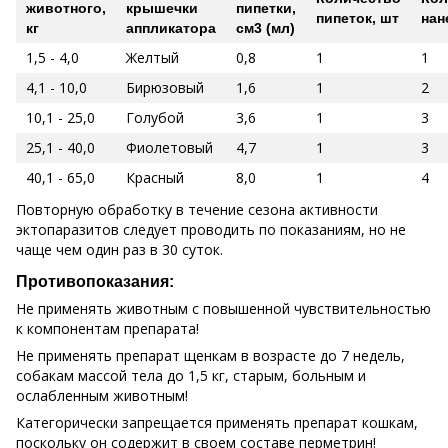
животного,
крышечки
пипетки,
пипеток, шт
нан
кг
аппликатора
см3 (мл)
1,5 - 4,0
Желтый
0,8
1
1
4,1 - 10,0
Бирюзовый
1,6
1
2
10,1 - 25,0
Голубой
3,6
1
3
25,1 - 40,0
Фиолетовый
4,7
1
3
40,1 - 65,0
Красный
8,0
1
4
Повторную обработку в течение сезона активности
эктопаразитов следует проводить по показаниям, но не
чаще чем один раз в 30 суток.
Противопоказания:
Не применять животным с повышенной чувствительностью
к компонентам препарата!
Не применять препарат щенкам в возрасте до 7 недель,
собакам массой тела до 1,5 кг, старым, больным и
ослабленным животным!
Категорически запрещается применять препарат кошкам,
поскольку он содержит в своем составе перметрин!