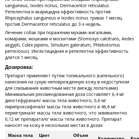
sanguineus, Ixodes ricinus, Dermacentor reticulatus.
Репелентна и акарицидна эффективность против
Rhipicephalus sanguineus и Ixodes ricinus триває 1 месяц
против Dermacentor reticulatus до 3-х недель.
Лечение собак при поражении мухами-жигалками,
комарами, мошками и москитами (Stomoxys calcitrans, Aedes
aegypti, Culex pipiens, Simulium galeratum, Phlebotomus
perniciosus). Инсектицидная и репелентна эффективность
длится 1 месяц.
Дозировка:
Препарат применяют путем топикального (капельного)
нанесения на сухую неповрежденную кожу в недоступном
для слизывания животным месте (между лопатками).
Минимальная рекомендованная доза составляет 6,4 мг
динотефурана/кг массы тела животного, 0,6 мг
пирипроксифена/кг массы тела животного и 46,6 мг
перметрина/кг массы тела животного, что эквивалентно
0,12 мг препарата/кг массы тела животного. Препарат
наносят на кожу в нескольких местах в дозах:
Масса тела
Цвет
Объем
Количество
Кол