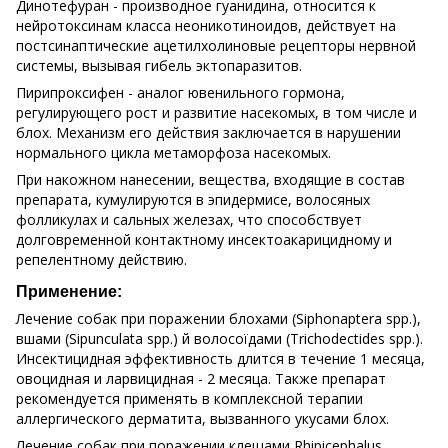
Динотефуран - производное гуанидина, относится к
нейротоксинам класса неоникотиноидов, действует на
постсинаптические ацетилхолиновые рецепторы нервной
системы, вызывая гибель эктопаразитов.
Пирипроксифен - аналог ювенильного гормона,
регулирующего рост и развитие насекомых, в том числе и
блох. Механизм его действия заключается в нарушении
нормального цикла метаморфоза насекомых.
При накожном нанесении, вещества, входящие в состав
препарата, кумулируются в эпидермисе, волосяных
фолликулах и сальных железах, что способствует
долговременной контактному инсектоакарицидному и
репелентному действию.
Применение:
Лечение собак при поражении блохами (Siphonaptera spp.),
вшами (Sipunculata spp.) й волосоїдами (Trichodectides spp.).
Инсектицидная эффективность длится в течение 1 месяца,
овоцидная и ларвицидная - 2 месяца. Также препарат
рекомендуется применять в комплексной терапии
аллергического дерматита, вызванного укусами блох.
Лечение собак при поражении клещами Rhipicephalus