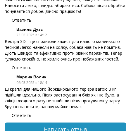
Наносити легко, швидко вбираються. Собака після обробки
почувається добре. Дійсно працюють!
Ответить
Василь Дузь
23.03.2025 в 14:12
Вектра 3D – це справжній захист для нашого маленького
песика! Легко нанесли на холку, собака навіть не помітив.
Діють швидко та ефективно проти різних паразитів. Тепер
гуляємо спокійно, не хвилюючись про небажаних гостей.
Ответить
Марина Волик
06.03.2025 в 18:14
Ці краплі для нашого йоркширського тер'єра вагою 3 кг
підійшли ідеально. Після застосування бліх як і не було, а
кліщів жодного разу не знайшли після прогулянок у парку.
Зручно наносити, запаху майже немає.
Ответить
Написать отзыв