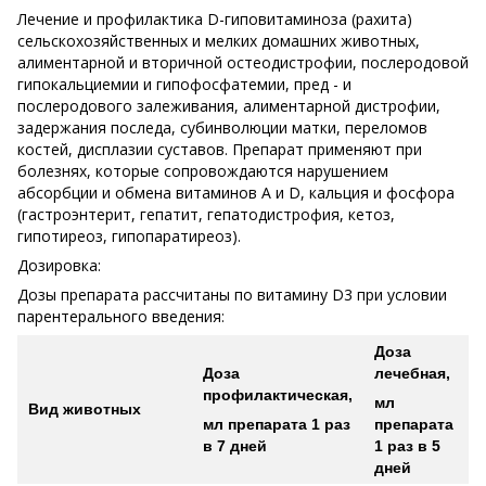
Лечение и профилактика D-гиповитаминоза (рахита)
сельскохозяйственных и мелких домашних животных,
алиментарной и вторичной остеодистрофии, послеродовой
гипокальциемии и гипофосфатемии, пред - и
послеродового залеживания, алиментарной дистрофии,
задержания последа, субинволюции матки, переломов
костей, дисплазии суставов. Препарат применяют при
болезнях, которые сопровождаются нарушением
абсорбции и обмена витаминов А и D, кальция и фосфора
(гастроэнтерит, гепатит, гепатодистрофия, кетоз,
гипотиреоз, гипопаратиреоз).
Дозировка:
Дозы препарата рассчитаны по витамину D3 при условии
парентерального введения:
Доза
Доза
лечебная,
профилактическая,
мл
Вид животных
мл препарата 1 раз
препарата
в 7 дней
1 раз в 5
дней