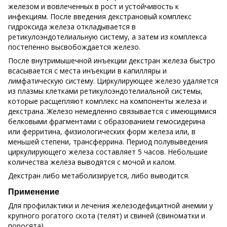
железом и вовлеченных в рост и устойчивость к
инфекциям. После введения декстрановый комплекс
гидроксида железа откладывается в
ретикулоэндотелиальную систему, а затем из комплекса
постепенно высвобождается железо.
После внутримышечной инъекции декстран железа быстро
всасывается с места инъекции в капилляры и
лимфатическую систему. Циркулирующее железо удаляется
из плазмы клетками ретикулоэндотелиальной системы,
которые расщепляют комплекс на компоненты железа и
декстрана. Железо немедленно связывается с имеющимися
белковыми фрагментами с образованием гемосидерина
или ферритина, физиологических форм железа или, в
меньшей степени, трансферрина. Период полувыведения
циркулирующего железа составляет 5 часов. Небольшие
количества железа выводятся с мочой и калом.
Декстран либо метаболизируется, либо выводится.
Применение
Для профилактики и лечения железодефицитной анемии у
крупного рогатого скота (телят) и свиней (свиноматки и
поросята).