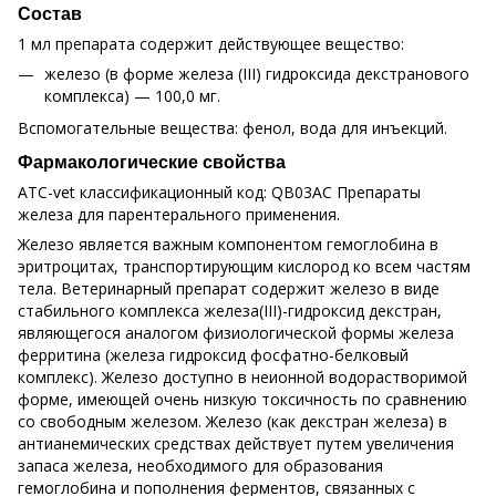
Состав
1 мл препарата содержит действующее вещество:
железо (в форме железа (III) гидроксида декстранового
комплекса) — 100,0 мг.
Вспомогательные вещества: фенол, вода для инъекций.
Фармакологические свойства
АТС-vet классификационный код: QB03AC Препараты
железа для парентерального применения.
Железо является важным компонентом гемоглобина в
эритроцитах, транспортирующим кислород ко всем частям
тела. Ветеринарный препарат содержит железо в виде
стабильного комплекса железа(III)-гидроксид декстран,
являющегося аналогом физиологической формы железа
ферритина (железа гидроксид фосфатно-белковый
комплекс). Железо доступно в неионной водорастворимой
форме, имеющей очень низкую токсичность по сравнению
со свободным железом. Железо (как декстран железа) в
антианемических средствах действует путем увеличения
запаса железа, необходимого для образования
гемоглобина и пополнения ферментов, связанных с