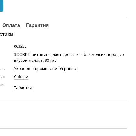
Оплата
Гарантия
стики
003233
ЗООВИТ, витамины для взрослых собак мелких пород со
вкусом молока, 80 таб
ель
Укрзооветпромпостач Украина
ных
Собаки
ая
Таблетки