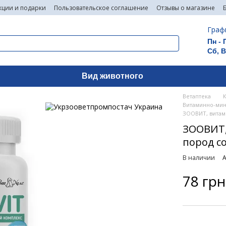
кции и подарки
Пользовательское соглашение
Отзывы о магазине
Граф
Пн - 
Сб, 
Вид животного
Ветаптека
Витаминно-мин
ЗООВИТ, витами
ЗООВИТ,
пород со
В наличии
А
78 грн