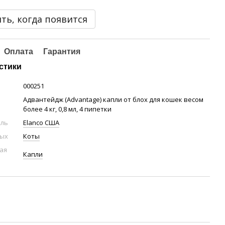
ть, когда появится
Оплата
Гарантия
стики
000251
Адвантейдж (Advantage) капли от блох для кошек весом
более 4 кг, 0,8 мл, 4 пипетки
ель
Elanco США
ных
Коты
ая
Капли