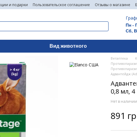
кции и подарки
Пользовательское соглашение
Отзывы о магазине
Граф
Пн - 
Сб, 
Вид животного
Ветаптека
Противопаразит
Противопаразит
Адвантейдж (Adv
Адвантей
0,8 мл, 
Нет в наличи
891 г