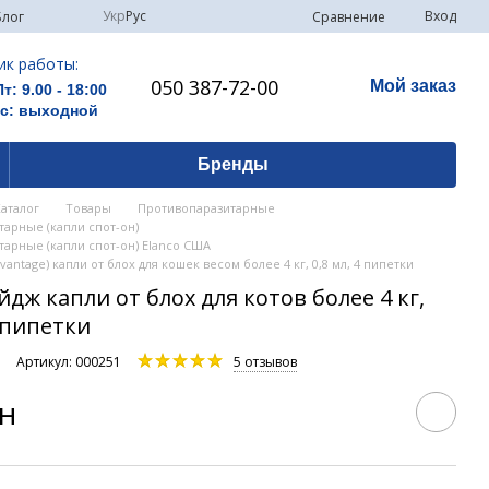
Укр
Рус
Вход
Сравнение
Блог
ик работы:
050 387-72-00
Мой заказ
Пт: 9.00 - 18:00
Вс: выходной
Бренды
Каталог
Товары
Противопаразитарные
арные (капли спот-он)
арные (капли спот-он) Elanco США
antage) капли от блох для кошек весом более 4 кг, 0,8 мл, 4 пипетки
дж капли от блох для котов более 4 кг,
4 пипетки
и
Артикул: 000251
5 отзывов
рн