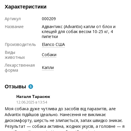
Характеристики
Артикул
000209
Название
Адвантикс (Advantix) капли от блох и
клещей для собак весом 10-25 кг, 4
пипетки
Производитель
Elanco США
Виды
Собаки
животных
Лекарственная
Капли
форма
Отзывы
5
Наталя Тарасюк
12.06.2025 в 13:54
Моя собака дуже чутлива до засобів від паразитів, але
Advantix підійшов ідеально. Нанесення не викликає
дискомфорту, шерсть не злипається, запах швидко зникає.
Результат — собака активна, жодних укусів, а головне — я