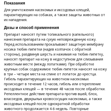
Показания
Для уничтожения насекомых и иксодовых клещей,
паразитирующих на собаках, а также защиты животных от
их нападения.
Дозы и способ применения
Препарат наносят путем топикального (капельного)
нанесения препарата на сухую неповрежденную кожу.
Перед использованием прокалывают защитную мембрану
носика тюбик-пипетки (надев колпачок с обратной
стороны), раздвинув шерсть и нажимая на тюбик-пипетку,
наносят препарат на кожу в недоступном для слизывания
животным месте (между лопатками). При обработке
крупных собак содержимое тюбик-пипеток наносят на кожу
в три – четыре места на спине от лопаток до крестца.
Гибель паразитирующих на животном насекомых
происходит в течение 12 часов, гибель или открепление
иксодовых клещей — в течение 48 часов после обработки.
Репеллентное действие препарата против вшей, блох,
власоедов, двукрылых кровососущих насекомых, а также
иксодовых клещей после однократной обработки
животного продолжается 4-6 недель. Повторные