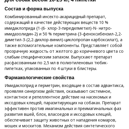
Состав и форма выпуска
Комбинированный инсекто-акарицидный препарат,
содержащий в качестве действующих веществ 10 %
имидаклоприда {1-(6- хлор-3-пиредилметил)-N- нитро-
имидазолидин-2} и 50 % перметрина {3-феноксибензил-2,2-
диметил-3-(2,2-дихлор-винил)-циклопропан карбоксилат}, а
также вспомогательные компоненты. Представляет собой
прозрачную жидкость от желтого до коричневого цвета со
слабым специфическим запахом. Выпускают препарат
расфасованным по 2,5 мл в полиэтиленовых тюбик-
пипетках, упакованных по 4 штуки в блистеры.
Фармакологические свойства
Имидаклоприд и перметрин, входящие в состав адвантикса,
проявляя синергизм действия, оказывают системное,
контактное и репеллентное действие на насекомых и
иксодовых клещей, паразитирующих на собаках. Препарат
эффективен против имагинальных и преимагинальных фаз
развития вшей, блох, власоедов и иксодовых клещей,
обеспечивает защиту животных от нападения комаров,
мошек и москитов. Механизм действия синтетического