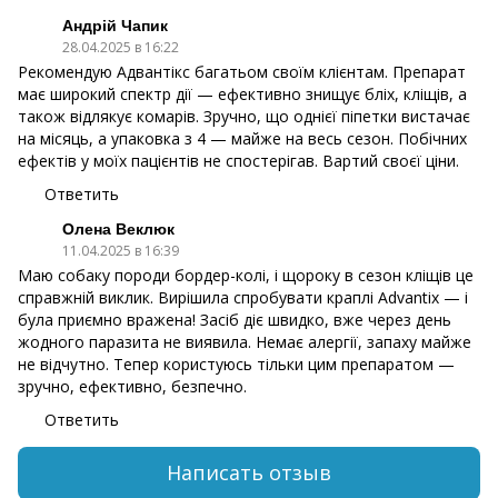
Андрій Чапик
28.04.2025 в 16:22
Рекомендую Адвантікс багатьом своїм клієнтам. Препарат
має широкий спектр дії — ефективно знищує бліх, кліщів, а
також відлякує комарів. Зручно, що однієї піпетки вистачає
на місяць, а упаковка з 4 — майже на весь сезон. Побічних
ефектів у моїх пацієнтів не спостерігав. Вартий своєї ціни.
Ответить
Олена Веклюк
11.04.2025 в 16:39
Маю собаку породи бордер-колі, і щороку в сезон кліщів це
справжній виклик. Вирішила спробувати краплі Advantix — і
була приємно вражена! Засіб діє швидко, вже через день
жодного паразита не виявила. Немає алергії, запаху майже
не відчутно. Тепер користуюсь тільки цим препаратом —
зручно, ефективно, безпечно.
Ответить
Написать отзыв