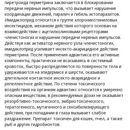
пиретроида перметрина заключается в блокировании
передачи нервных импульсов, что вызывает нарушение
координации движений, паралич и гибель эктопаразитов.
Имидаклоприд относится к группе хлороникотиниловых
инсектицидов, механизм действия которого основан на
взаимодействии с ацетилхолиновыми рецепторами
членистоногих и нарушении передачи нервных импульсов.
Действуя как активатор нервного узла членистоногих,
имидаклоприд усиливает инсекто-акарицидное действие
перметрина. После применения адвантикса его активные
компоненты, практически не всасываясь в системный
кровоток, быстро распределяются по поверхности тела и
удерживаются на эпидермисе и шерсти, оказывают
длительное контактное инсекто-акарицидное и
репеллентное действие. По степени токсического
воздействия на организм адвантикс относится к умеренно
опасным веществам, в рекомендуемых дозах не оказывает
резорбтивно-токсического, эмбриотоксического,
тератогенного, мутагенного и сенсибилизирующего
действия, при попадании в глаза вызывает слабое
раздражение. Препарат токсичен для кошек, пчел, а также
рыб и других гидробионтов.