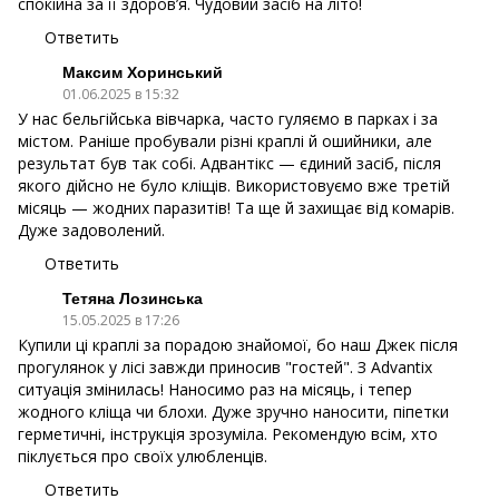
спокійна за її здоров’я. Чудовий засіб на літо!
Ответить
Максим Хоринський
01.06.2025 в 15:32
У нас бельгійська вівчарка, часто гуляємо в парках і за
містом. Раніше пробували різні краплі й ошийники, але
результат був так собі. Адвантікс — єдиний засіб, після
якого дійсно не було кліщів. Використовуємо вже третій
місяць — жодних паразитів! Та ще й захищає від комарів.
Дуже задоволений.
Ответить
Тетяна Лозинська
15.05.2025 в 17:26
Купили ці краплі за порадою знайомої, бо наш Джек після
прогулянок у лісі завжди приносив "гостей". З Advantix
ситуація змінилась! Наносимо раз на місяць, і тепер
жодного кліща чи блохи. Дуже зручно наносити, піпетки
герметичні, інструкція зрозуміла. Рекомендую всім, хто
піклується про своїх улюбленців.
Ответить