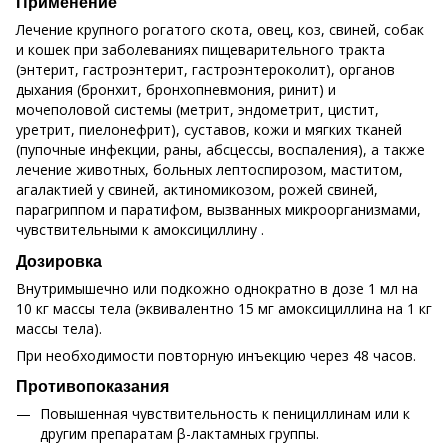
Применение
Лечение крупного рогатого скота, овец, коз, свиней, собак
и кошек при заболеваниях пищеварительного тракта
(энтерит, гастроэнтерит, гастроэнтероколит), органов
дыхания (бронхит, бронхопневмония, ринит) и
мочеполовой системы (метрит, эндометрит, цистит,
уретрит, пиелонефрит), суставов, кожи и мягких тканей
(пупочные инфекции, раны, абсцессы, воспаления), а также
лечение животных, больных лептоспирозом, маститом,
агалактией у свиней, актиномикозом, рожей свиней,
парагриппом и паратифом, вызванных микроорганизмами,
чувствительными к амоксициллину .
Дозировка
Внутримышечно или подкожно однократно в дозе 1 мл на
10 кг массы тела (эквивалентно 15 мг амоксициллина на 1 кг
массы тела).
При необходимости повторную инъекцию через 48 часов.
Противопоказания
Повышенная чувствительность к пенициллинам или к
другим препаратам β-лактамных группы.