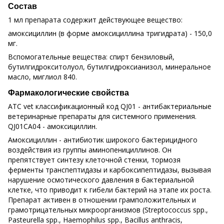
Состав
1 мл препарата содержит действующее вещество:
амоксициллин (в форме амоксициллина тригидрата) - 150,0
мг.
Вспомогательные вещества: спирт бензиловый,
бутилгидрокситолуол, бутилгидроксианизол, минеральное
масло, миглиол 840.
Фармакологические свойства
ATC vet классификационный код QJ01 - антибактериальные
ветеринарные препараты для системного применения.
QJ01CA04 - амоксициллин.
Амоксициллин - антибиотик широкого бактерицидного
воздействия из группы аминопенициллинов. Он
препятствует синтезу клеточной стенки, тормозя
ферменты транспептидазы и карбоксипептидазы, вызывая
нарушение осмотического давления в бактериальной
клетке, что приводит к гибели бактерий на этапе их роста.
Препарат активен в отношении грамположительных и
грамотрицательных микроорганизмов (Streptococcus spp.,
Pasteurella spp., Haemophilus spp., Bacillus anthracis,