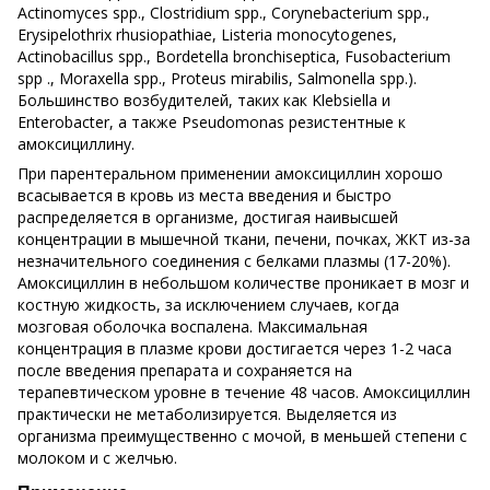
Actinomyces spp., Clostridium spp., Corynebacterium spp.,
Erysipelothrix rhusiopathiae, Listeria monocytogenes,
Actinobacillus spp., Bordetella bronchiseptica, Fusobacterium
spp ., Moraxella spp., Proteus mirabilis, Salmonella spp.).
Большинство возбудителей, таких как Klebsiella и
Enterobacter, а также Pseudomonas резистентные к
амоксициллину.
При парентеральном применении амоксициллин хорошо
всасывается в кровь из места введения и быстро
распределяется в организме, достигая наивысшей
концентрации в мышечной ткани, печени, почках, ЖКТ из-за
незначительного соединения с белками плазмы (17-20%).
Амоксициллин в небольшом количестве проникает в мозг и
костную жидкость, за исключением случаев, когда
мозговая оболочка воспалена. Максимальная
концентрация в плазме крови достигается через 1-2 часа
после введения препарата и сохраняется на
терапевтическом уровне в течение 48 часов. Амоксициллин
практически не метаболизируется. Выделяется из
организма преимущественно с мочой, в меньшей степени с
молоком и с желчью.