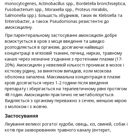
monocytogenes, Actinobacillus spp., Bordetella bronchiseptica,
Fusobacterium spp., Moraxella spp., Proteus mirabilis,
Salmonella spp.). Більшість збудників, таких як Klebsiella та
Enterobacter, а також Pseudomonas резистентні до
амоксициліну.
При парентеральному застосуванні амоксицилін добре
всмоктується в кров з місця введення та швидко
розподіляється в організмі, досягаючи найвищої
концентрації в м'язовій тканині, печінці, нирках, травному
каналі через незначне з'єднання з протеїнами плазми (17-
20%). Амоксицилін у невеликій кількості проникає в мозок і
кісткову рідину, за винятком випадків, коли мозкова
оболонка запалена. Максимальна концентрація в плазмі
крові досягається через 1-2 години після введення
препарату і зберігається на терапевтичному рівні протягом
48 годин. Амоксицилін практично не метаболізується.
Виділяється з організму переважно з сечею, меншою мірою
з молоком і з жовчю.
Застосування
Лікування великої рогатої худоби, овець, кіз, свиней, собак і
котів при захворюваннях травного каналу (ентерит,