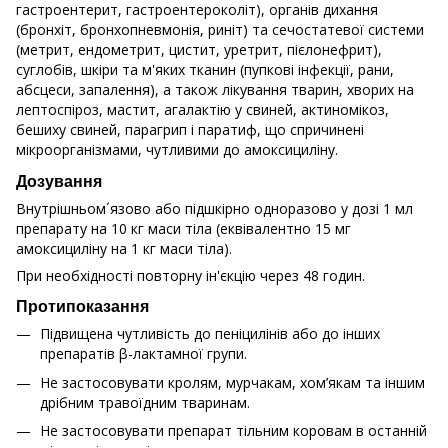
гастроентерит, гастроентероколіт), органів дихання
(бронхіт, бронхопневмонія, риніт) та сечостатевої системи
(метрит, ендометрит, цистит, уретрит, пієлонефрит),
суглобів, шкіри та м'яких тканин (пупкові інфекції, рани,
абсцеси, запалення), а також лікування тварин, хворих на
лептоспіроз, мастит, агалактію у свиней, актиномікоз,
бешиху свиней, парагрип і паратиф, що спричинені
мікроорганізмами, чутливими до амоксициліну.
Дозування
Внутрішньом´язово або підшкірно одноразово у дозі 1 мл
препарату на 10 кг маси тіла (еквівалентно 15 мг
амоксициліну на 1 кг маси тіла).
При необхідності повторну ін'єкцію через 48 годин.
Протипоказання
Підвищена чутливість до пеніцилінів або до інших
препаратів β-лактамної групи.
Не застосовувати кролям, мурчакам, хом’якам та іншим
дрібним травоїдним тваринам.
Не застосовувати препарат тільним коровам в останній