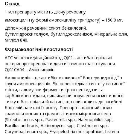
Склад
1 мл препарату містить діючу речовину:
амоксицилін (у формі амоксициліну тригідрату) – 150,0 мг.
Допоміжні речовини: спирт бензиловий,
бутилгідрокситолуол, бутилгідроксианізол, мінеральна олія,
мігліол 840.
Фармакологічні властивості
ATC vet класифікаційний код QJ01 - антибактеріальні
ветеринарні препарати для системного застосування.
QJ01CA04 – Амоксицилін.
Амоксицилін – це антибіотик широкої бактерицидної дії з
групи амінопеніцилінів. Він перешкоджає синтезу клітинної
стінки, гальмуючи ферменти транспептидази та
карбоксипептидази, викликаючи порушення осмотичного
тиску в бактеріальній клітині, що призводить до загибелі
бактерій на етапі їх росту. Препарат активний щодо
грампозитивних та грамнегативних мікроорганізмів
(Streptococcus spp., Pasteurella spp., Haemophilus spp.,
Bacillus anthracis, Actinomyces spp., Clostridium spp.,
Corynebacterium spp., Erysipelothrix rhusiopathiae, Listeria