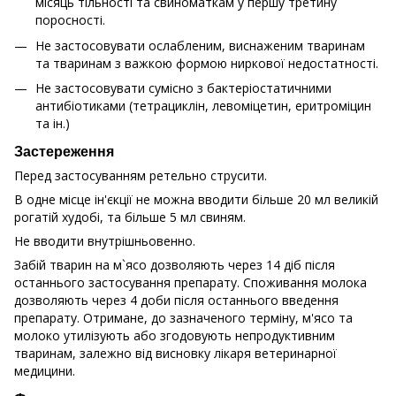
місяць тільності та свиноматкам у першу третину
поросності.
Не застосовувати ослабленим, виснаженим тваринам
та тваринам з важкою формою ниркової недостатності.
Не застосовувати сумісно з бактеріостатичними
антибіотиками (тетрациклін, левоміцетин, еритроміцин
та ін.)
Застереження
Перед застосуванням ретельно струсити.
В одне місце ін'єкції не можна вводити більше 20 мл великій
рогатій худобі, та більше 5 мл свиням.
Не вводити внутрішньовенно.
Забій тварин на м`ясо дозволяють через 14 діб після
останнього застосування препарату. Споживання молока
дозволяють через 4 доби після останнього введення
препарату. Отримане, до зазначеного терміну, м'ясо та
молоко утилізують або згодовують непродуктивним
тваринам, залежно від висновку лікаря ветеринарної
медицини.