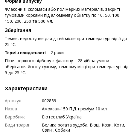
Форма випуску
Флакони зі скломаси або полімерних матеріалів, закриті
гумовими корками під алюмінієву обкатку по 10, 50, 100,
150, 200, 250 та 500 мл.
Зберігання
Темне, недоступне для дітей місце при температурі від 5 до
25 °С.
– 2 роки.
Термін придатності
Після першого відбору з флакону – 28 діб за умови
зберігання його у сухому, темному місці при температурі від
5 до 25 °С.
Характеристики
Артикул
002859
Назва
Амоксан-150 П.Д. преміум 10 мл
Виробник
Біотестлаб Україна
Види тварин
Велика рогата худоба
,
Вівці
,
Кози
,
Коти
,
Свині
,
Собаки