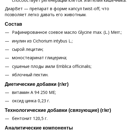
способствует регенерации клеток эпителия кишечника.
ДиарВет — препарат в форме капсул twist-off, что
позволяет легко давать его животным.
Состав
Рафинированное соевое масло Glycine max. (L.) Merr.;
инулин из Cichorium intybus L.;
сырой лецитин;
моностеаринат глицерина;
сушеные плоды амли Emblica officinalis;
яблочный пектин.
Диетические добавки (г/кг)
витамин А 94 250 МЕ;
оксид цинка 0,23 г.
Технологические добавки (связующие) (г/кг)
бентонит 120,5 г.
Аналитические компоненты