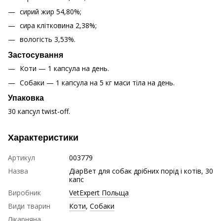
сирий жир 54,80%;
сира клітковина 2,38%;
вологість 3,53%.
Застосування
Коти — 1 капсула на день.
Собаки — 1 капсула на 5 кг маси тіла на день.
Упаковка
30 капсул twist-off.
Характеристики
Артикул
003779
Назва
ДіарВет для собак дрібних порід і котів, 30
капс
Виробник
VetExpert Польща
Види тварин
Коти
,
Собаки
Лікарняна