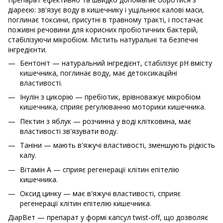
діареєю: зв'язує воду в кишечнику і ущільнює калові маси,
поглинає токсини, присутні в травному тракті, і постачає
поживні речовини для корисних пробіотичних бактерій,
стабілізуючи мікробіом. Містить натуральні та безпечні
інгредієнти.
Бентоніт — натуральний інгредієнт, стабілізує рН вмісту
кишечника, поглинає воду, має детоксикаційні
властивості.
Інулін з цикорію — пребіотик, врівноважує мікробіом
кишечника, сприяє регулюванню моторики кишечника.
Пектин з яблук — розчинна у воді клітковина, має
властивості зв'язувати воду.
Таніни — мають в'яжучі властивості, зменшують рідкість
калу.
Вітамін А — сприяє регенерації клітин епітелію
кишечника.
Оксид цинку — має в'яжучі властивості, сприяє
регенерації клітин епітелію кишечника.
ДіарВет — препарат у формі капсул twist-off, що дозволяє