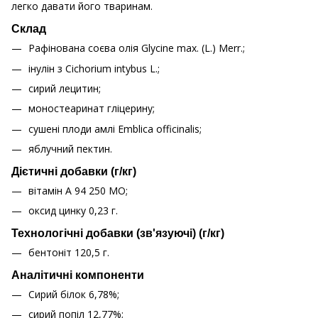
легко давати його тваринам.
Склад
Рафінована соєва олія Glycine max. (L.) Merr.;
інулін з Cichorium intybus L.;
сирий лецитин;
моностеаринат гліцерину;
сушені плоди амлі Emblica officinalis;
яблучний пектин.
Дієтичні добавки (г/кг)
вітамін А 94 250 МО;
оксид цинку 0,23 г.
Технологічні добавки (зв'язуючі) (г/кг)
бентоніт 120,5 г.
Аналітичні компоненти
Сирий білок 6,78%;
сирий попіл 12,77%;