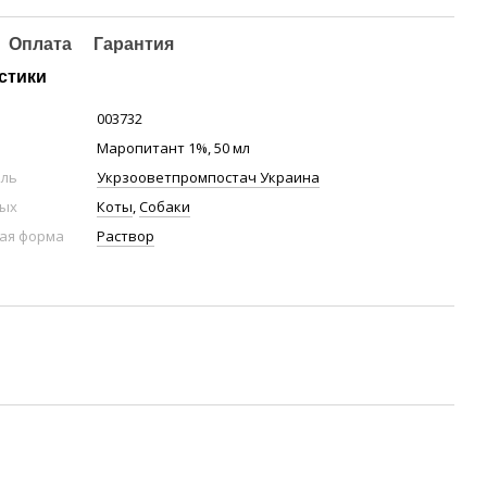
Оплата
Гарантия
стики
003732
Маропитант 1%, 50 мл
ель
Укрзооветпромпостач Украина
ных
Коты
,
Собаки
ая форма
Раствор