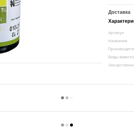
Доставка
Характери
Артикул
Название
Производит
Виды живот
Лекарственн