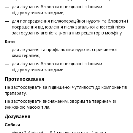
для лікування блювоти в поєднанні з іншими
підтримуючими заходами;
для попередження післяопераційної нудоти та блювоти і
покращення відновлення після загальної анестезії після
застосування агоніста μ-опіатних рецепторів морфіну.
Коти
для лікування та профілактики нудоти, спричиненої
хіміотерапією;
для лікування блювоти в поєднанні з іншими
підтримуючими заходами.
Протипоказання
Не застосовувати за підвищеної чутливості до компонентів
препарату.
Не застосовувати виснаженим, хворим та тваринам зі
зниженою масою тіла.
Дозування
Собаки
віком 2-4 місяці — 0,1 мл препарату на 1 кг м.т.