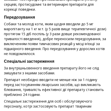
серцеві, протисудомні та ветеринарні препарати для
корекції поведінки.
Передозування
Собаки та молоді коти, яким щодня вводили до 5 мг
маропітанту на 1 кг м.т. (у 5 разів вище терапевтичної дози)
протягом 15 діб поспіль (у 3 рази довше рекомендованої
тривалості введення), добре переносили передозування, за
виключенням появи тимчасових реакцій у місці ін’єкції за
підшкірного введення. Про передозування у дорослих котів
не повідомлялося.
Спеціальні застереження
За внутрішньовенного введення препарату його не слід
змішувати з іншими засобами.
Препарат необхідно вводити не менше ніж за 1 годину
перед застосуванням лікарських засобів, що викликають
блювання, тривалість ефективної дії препарату становить
приблизно 24 години.
Спеціальні застереження для осіб і обслуговуючого
персоналу, котрі застосовують препарат тваринам