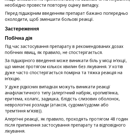
необхідно провести повторну оцінку випадку.
Перед підшкірним введенням препарат бажано попередньо
охолодити, щоб зменшити больові реакції.
Застереження
Побічна дія
Під час застосування препарату в рекомендованих дозах
побічних явищ, як правило, не спостерігається.
За підшкірного введення може виникати біль у місці ін’єкції,
що минає протягом кількох хвилин без лікування. У котів
дуже часто спостерігається помірна та тяжка реакція на
ін’єкцію.
У дуже рідкісних випадках можуть виникати реакції
анафілактичного типу (алергічний набряк, кропив’янка,
еритема, колапс, задишка, блідість слизових оболонок,
неврологічні розлади (атаксія, судоми/судоми або
тремтіння м'язів)).
Алергічні реакції, як правило, проходять протягом 48 годин
після припинення застосування препарату та відповідного
лікування.