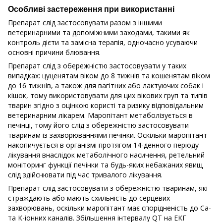
Особливі застереження при використанні
Препарат слід застосовувати разом з іншими
ветеринарними та допоміжними заходами, такими як
контроль дієти та замісна терапія, одночасно усуваючи
основні причини блювання.
Препарат слід з обережністю застосовувати у таких
випадках: цуценятам віком до 8 тижнів та кошенятам віком
до 16 тижнів, а також для вагітних або лактуючих собак і
кішок, тому використовувати для цих вікових груп та типів
тварин згідно з оцінкою користі та ризику відповідальним
ветеринарним лікарем. Маропітант метаболізується в
печінці, тому його слід з обережністю застосовувати
тваринам із захворюваннями печінки. Оскільки маропітант
накопичується в організмі протягом 14-денного періоду
лікування внаслідок метаболічного насичення, ретельний
моніторинг функції печінки та будь-яких небажаних явищ
слід здійснювати під час тривалого лікування.
Препарат слід застосовувати з обережністю тваринам, які
страждають або мають схильність до серцевих
захворювань, оскільки маропітант має спорідненість до Са-
та К-іонних каналів. Збільшення інтервалу QT на ЕКГ