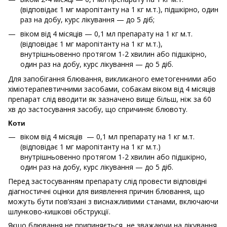
(відповідає 1 мг маропітанту на 1 кг м.т.), підшкірно, один
раз на добу, курс лікування — до 5 діб;
віком від 4 місяців — 0,1 мл препарату на 1 кг м.т.
(відповідає 1 мг маропітанту на 1 кг м.т.),
внутрішньовенно протягом 1-2 хвилин або підшкірно,
один раз на добу, курс лікування — до 5 діб.
Для запобігання блювання, викликаного еметогенними або
хіміотерапевтичними засобами, собакам віком від 4 місяців
препарат слід вводити як зазначено вище більш, ніж за 60
хв до застосування засобу, що спричиняє блювоту.
Коти
віком від 4 місяців — 0,1 мл препарату на 1 кг м.т.
(відповідає 1 мг маропітанту на 1 кг м.т.)
внутрішньовенно протягом 1-2 хвилин або підшкірно,
один раз на добу, курс лікування — до 5 діб.
Перед застосуванням препарату слід провести відповідні
діагностичні оцінки для виявлення причин блювання, що
можуть бути пов’язані з виснажливими станами, включаючи
шлунково-кишкові обструкції.
Якщо блювання не припиняється, не зважаючи на лікування,