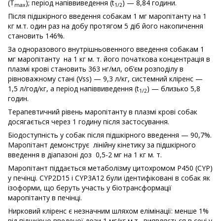
(T
); період напіввиведення (t
) — 8,84 години.
max
1/2
Після підшкірного введення собакам 1 мг маропітанту на 1
кг м.т. один раз на добу протягом 5 діб його накопичення
становить 146%.
За одноразового внутрішньовенного введення собакам 1
мг маропітанту на 1 кг м. т. його початкова концентрація в
плазмі крові становить 363 нг/мл, об’єм розподілу в
рівноважному стані (Vss) — 9,3 л/кг, системний кліренс —
1,5 л/год/кг, а період напіввиведення (t
) — близько 5,8
1/2
годин.
Терапевтичний рівень маропітанту в плазмі крові собак
досягається через 1 годину після застосування.
Біодоступність у собак після підшкірного введення — 90,7%.
Маропітант демонструє лінійну кінетику за підшкірного
введення в діапазоні доз 0,5-2 мг на 1 кг м. т.
Маропітант піддається метаболізму цитохромом P450 (CYP)
у печінці. CYP2D15 і CYP3A12 були ідентифіковані в собак як
ізоформи, що беруть участь у біотрансформації
маропітанту в печінці.
Нирковий кліренс є незначним шляхом елімінації: менше 1%
від підшкірно введеної дози 1 мг/кг м.т., виявляється в сечі у