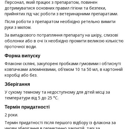
Персонал, який працює з препаратом, повинен
дотримуватися основних правил гігієни та безпеки,
прийнятих під час роботи з ветеринарними препаратами.
Після роботи з препаратом необхідно ретельно вимити
руки з милом.
За випадкового потрапляння препарату на шкіру, слизові
оболонки або в очі їх необхідно промити великою кількістю
проточної води.
Форма випуску
Флакони скляні, закупорені пробками гумовими і обтиснуті
ковпачками алюмінієвими, об’ємом 10 та 50 мл, в картонній
коробці або без.
Зберігання
У сухому темному та недоступному для дітей місці за
температури від 5 до 25 °С.
Термін придатності
2 роки.
Термін придатності після першого відбору із флакона за
умови зберігання в герметично закритій тарі за