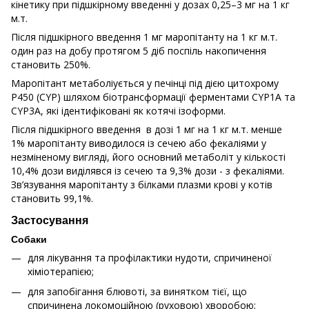
кінетику при підшкірному введенні у дозах 0,25–3 мг на 1 кг
м.т.
Після підшкірного введення 1 мг маропітанту на 1 кг м.т.
один раз на добу протягом 5 діб поспіль накопичення
становить 250%.
Маропітант метаболіується у печінці під дією цитохрому
Р450 (CYP) шляхом біотрансформації ферментами CYP1A та
CYP3A, які ідентифіковані як котячі ізоформи.
Після підшкірного введення в дозі 1 мг на 1 кг м.т. менше
1% маропітанту виводилоcя із сечею або фекаліями у
незміненому вигляді, його основний метаболіт у кількості
10,4% дози виділявся із сечею та 9,3% дози - з фекаліями.
Зв’язування маропітанту з білками плазми крові у котів
становить 99,1%.
Застосування
Собаки
для лікування та профілактики нудоти, спричиненої
хіміотерапією;
для запобігання блювоті, за винятком тієї, що
спричинена локомоційною (руховою) хворобою;