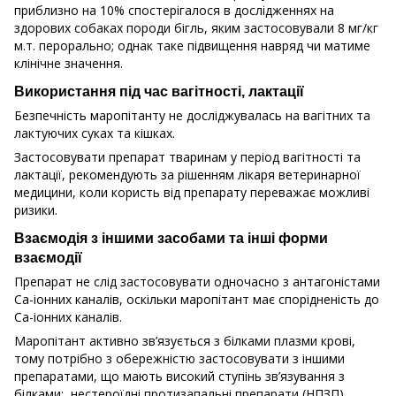
приблизно на 10% спостерігалося в дослідженнях на
здорових собаках породи бігль, яким застосовували 8 мг/кг
м.т. перорально; однак таке підвищення навряд чи матиме
клінічне значення.
Використання під час вагітності, лактації
Безпечність маропітанту не досліджувалась на вагітних та
лактуючих суках та кішках.
Застосовувати препарат тваринам у період вагітності та
лактації, рекомендують за рішенням лікаря ветеринарної
медицини, коли користь від препарату переважає можливі
ризики.
Взаємодія з іншими засобами та інші форми
взаємодії
Препарат не слід застосовувати одночасно з антагоністами
Ca-іонних каналів, оскільки маропітант має спорідненість до
Ca-іонних каналів.
Маропітант активно зв’язується з білками плазми крові,
тому потрібно з обережністю застосовувати з іншими
препаратами, що мають високий ступінь зв’язування з
білками: нестероїдні протизапальні препарати (НПЗП),