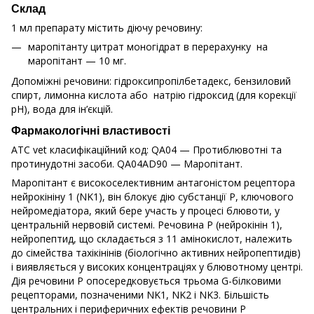
Склад
1 мл препарату містить діючу речовину:
маропітанту цитрат моногідрат в перерахунку на
маропітант — 10 мг.
Допоміжні речовини: гідроксипропілбетадекс, бензиловий
спирт, лимонна кислота або натрію гідроксид (для корекції
рН), вода для ін’єкцій.
Фармакологічні властивості
АТС vet класифікаційний код: QA04 — Протиблювотні та
протинудотні засоби. QA04AD90 — Маропітант.
Маропітант є високоселективним антагоністом рецептора
нейрокініну 1 (NK1), він блокує дію субстанції P, ключового
нейромедіатора, який бере участь у процесі блювоти, у
центральній нервовій системі. Речовина P (нейрокінін 1),
нейропептид, що складається з 11 амінокислот, належить
до сімейства тахікінінів (біологічно активних нейропептидів)
і виявляється у високих концентраціях у блювотному центрі.
Дія речовини P опосередковується трьома G-білковими
рецепторами, позначеними NK1, NK2 і NK3. Більшість
центральних і периферичних ефектів речовини P