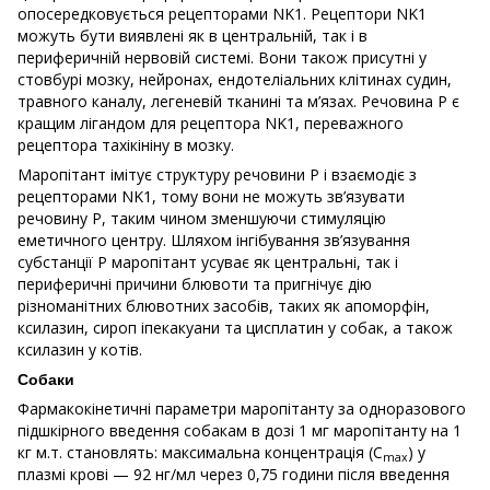
опосередковується рецепторами NK1. Рецептори NK1
можуть бути виявлені як в центральній, так і в
периферичній нервовій системі. Вони також присутні у
стовбурі мозку, нейронах, ендотеліальних клітинах судин,
травного каналу, легеневій тканині та м’язах. Речовина Р є
кращим лігандом для рецептора NK1, переважного
рецептора тахікініну в мозку.
Маропітант імітує структуру речовини P і взаємодіє з
рецепторами NK1, тому вони не можуть зв’язувати
речовину P, таким чином зменшуючи стимуляцію
еметичного центру. Шляхом інгібування зв’язування
субстанції Р маропітант усуває як центральні, так і
периферичні причини блювоти та пригнічує дію
різноманітних блювотних засобів, таких як апоморфін,
ксилазин, сироп іпекакуани та цисплатин у собак, а також
ксилазин у котів.
Собаки
Фармакокінетичні параметри маропітанту за одноразового
підшкірного введення собакам в дозі 1 мг маропітанту на 1
кг м.т. становлять: максимальна концентрація (C
) у
max
плазмі крові — 92 нг/мл через 0,75 години після введення