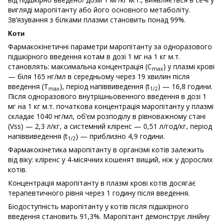
вигляді маропітанту або його основного метаболіту.
Зв’язування з білками плазми становить понад 99%.
Коти
Фармакокінетичні параметри маропітанту за одноразового
підшкірного введення котам в дозі 1 мг на 1 кг м.т.
становлять: максимальна концентрація (C
) у плазмі крові
max
— біля 165 нг/мл в середньому через 19 хвилин після
введення (T
), період напіввиведення (t
) — 16,8 години.
max
1/2
Після одноразового внутрішньовенного введення в дозі 1
мг на 1 кг м.т. початкова концентрація маропітанту у плазмі
складає 1040 нг/мл, об’єм розподілу в рівноважному стані
(Vss) — 2,3 л/кг, а системний кліренс — 0,51 л/год/кг, період
напіввиведення (t
) — приблизно 4,9 години.
1/2
Фармакокінетика маропітанту в організмі котів залежить
від віку: кліренс у 4-місячних кошенят вищий, ніж у дорослих
котів.
Концентрація маропітанту в плазмі крові котів досягає
терапевтичного рівня через 1 годину після введення.
Біодоступність маропітанту у котів після підшкірного
введення становить 91,3%. Маропітант демонструє лінійну