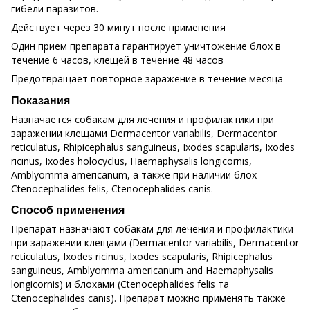
гибели паразитов.
Действует через 30 минут после применения
Один прием препарата гарантирует уничтожение блох в
течение 6 часов, клещей в течение 48 часов
Предотвращает повторное заражение в течение месяца
Показания
Назначается собакам для лечения и профилактики при
заражении клещами Dermacentor variabilis, Dermacentor
reticulatus, Rhipicephalus sanguineus, Ixodes scapularis, Ixodes
ricinus, Ixodes holocyclus, Haemaphysalis longicornis,
Amblyomma americanum, а также при наличии блох
Ctenocephalides felis, Ctenocephalides canis.
Способ применения
Препарат назначают собакам для лечения и профилактики
при заражении клещами (Dermacentor variabilis, Dermacentor
reticulatus, Ixodes ricinus, Ixodes scapularis, Rhipicephalus
sanguineus, Amblyomma americanum and Haemaphysalis
longicornis) и блохами (Ctenocephalides felis та
Ctenocephalides canis). Препарат можно применять также