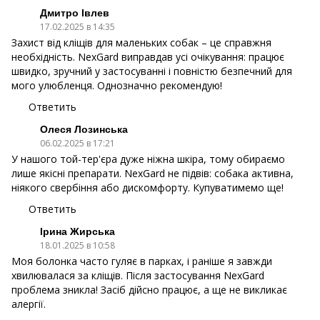
Дмитро Івлев
17.02.2025 в 14:35
Захист від кліщів для маленьких собак – це справжня
необхідність. NexGard виправдав усі очікування: працює
швидко, зручний у застосуванні і повністю безпечний для
мого улюбленця. Однозначно рекомендую!
Ответить
Олеся Лозинська
06.02.2025 в 17:21
У нашого той-тер'єра дуже ніжна шкіра, тому обираємо
лише якісні препарати. NexGard не підвів: собака активна,
ніякого свербіння або дискомфорту. Купуватимемо ще!
Ответить
Ірина Жирська
18.01.2025 в 10:58
Моя болонка часто гуляє в парках, і раніше я завжди
хвилювалася за кліщів. Після застосування NexGard
проблема зникла! Засіб дійсно працює, а ще не викликає
алергії.