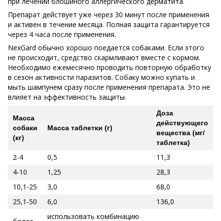
при лечении блошиного аллергического дерматита.
Препарат действует уже через 30 минут после применения
и активен в течение месяца. Полная защита гарантируется
через 4 часа после применения.
NexGard обычно хорошо поедается собаками. Если этого
не происходит, средство скармливают вместе с кормом.
Необходимо ежемесячно проводить повторную обработку
в сезон активности паразитов. Собаку можно купать и
мыть шампунем сразу после применения препарата. Это не
влияет на эффективность защиты.
Доза
Масса
действующего
собаки
Масса таблетки (г)
вещества (мг/
(кг)
таблетка)
2-4
0,5
11,3
4-10
1,25
28,3
10,1-25
3,0
68,0
25,1-50
6,0
136,0
использовать комбинацию