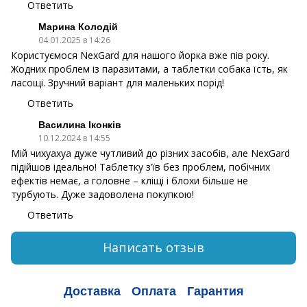
Ответить
Марина Колодій
04.01.2025 в 14:26
Користуємося NexGard для нашого йорка вже пів року.
Жодних проблем із паразитами, а таблетки собака їсть, як
ласощі. Зручний варіант для маленьких порід!
Ответить
Василина Іконків
10.12.2024 в 14:55
Мій чихуахуа дуже чутливий до різних засобів, але NexGard
підійшов ідеально! Таблетку з’їв без проблем, побічних
ефектів немає, а головне – кліщі і блохи більше не
турбують. Дуже задоволена покупкою!
Ответить
Написать отзыв
Доставка
Оплата
Гарантия