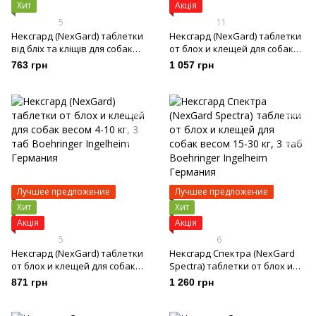
Хит
Акція
5
11
Нексгард (NexGard) таблетки
Нексгард (NexGard) таблетки
від бліх та кліщів для собак
от блох и клещей для собак
вагою 2-4 кг, 3 таб
весом 25-50 кг, 3 таб
763 грн
1 057 грн
Лучшее предложение
Лучшее предложение
Хит
Хит
Акція
Акція
5
6
Нексгард (NexGard) таблетки
Нексгард Спектра (NexGard
от блох и клещей для собак
Spectra) таблетки от блох и
весом 4-10 кг, 3 таб
клещей для собак весом 15-30
871 грн
1 260 грн
кг, 3 таб