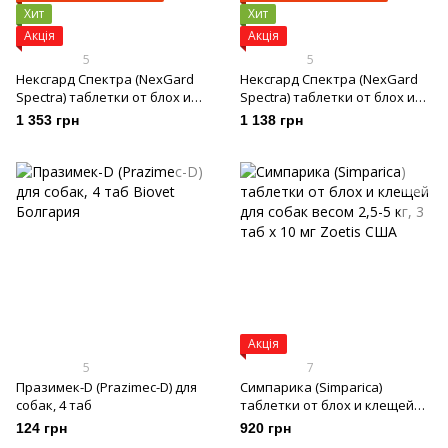
Хит
Хит
Акція
Акція
5
5
Нексгард Спектра (NexGard
Нексгард Спектра (NexGard
Spectra) таблетки от блох и
Spectra) таблетки от блох и
клещей для собак весом 30-60
клещей для собак весом 7,5-
1 353 грн
1 138 грн
кг, 3 таб
15 кг, 3 таб
Акція
5
7
Празимек-D (Prazimec-D) для
Симпарика (Simparica)
собак, 4 таб
таблетки от блох и клещей
для собак весом 2,5-5 кг, 3 таб
124 грн
920 грн
х 10 мг