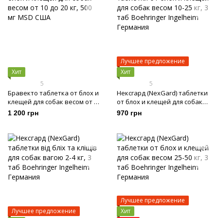
Лучшее предложение
Хит
Хит
5
5
Бравекто таблетка от блох и
Нексгард (NexGard) таблетки
клещей для собак весом от 10
от блох и клещей для собак
до 20 кг, 500 мг
весом 10-25 кг, 3 таб
1 200 грн
970 грн
Лучшее предложение
Лучшее предложение
Хит