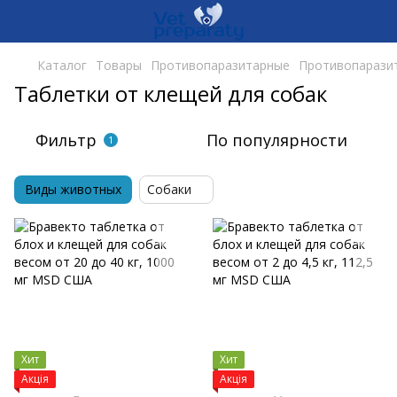
Каталог
Товары
Противопаразитарные
Противопаразит
Таблетки от клещей для собак
Фильтр
По популярности
1
Виды животных
Собаки
Хит
Хит
Акція
Акція