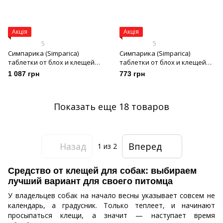
Акція
Акція
5
5
Симпарика (Simparica)
Симпарика (Simparica)
таблетки от блох и клещей
таблетки от блох и клещей
для собак весом 10-20 кг, 3
для собак весом 1,3-2,5 кг, 3
1 087 грн
773 грн
таб х 40 мг
таб х 5 мг
Показать еще 18 товаров
Назад
Вперед
1
из 2
Средство от клещей для собак: выбираем
лучший вариант для своего питомца
У владельцев собак на начало весны указывает совсем не
календарь, а градусник. Только теплеет, и начинают
просыпаться клещи, а значит — наступает время