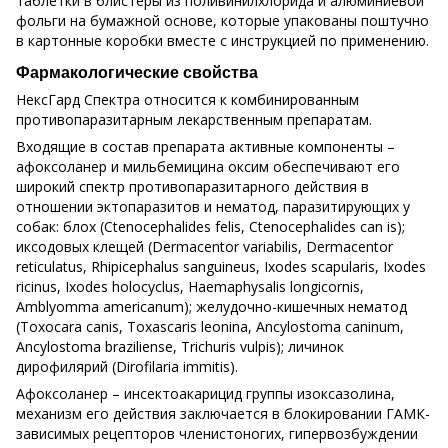
таблетки в блистеры из поливинилхлорида и алюминиевой
фольги на бумажной основе, которые упакованы поштучно
в картонные коробки вместе с инструкцией по применению.
Фармакологические свойства
НексГард Спектра относится к комбинированным
противопаразитарным лекарственным препаратам.
Входящие в состав препарата активные компоненты –
афоксоланер и мильбемицина оксим обеспечивают его
широкий спектр противопаразитарного действия в
отношении эктопаразитов и нематод, паразитирующих у
собак: блох (Ctenocephalides felis, Ctenocephalides can is);
иксодовых клещей (Dermacentor variabilis, Dermacentor
reticulatus, Rhipicephalus sanguineus, Ixodes scapularis, Ixodes
ricinus, Ixodes holocyclus, Haemaphysalis longicornis,
Amblyomma americanum); желудочно-кишечных нематод
(Toxocara canis, Toxascaris leonina, Ancylostoma caninum,
Ancylostoma braziliense, Trichuris vulpis); личинок
дирофилярий (Dirofilaria immitis).
Афоксоланер – инсектоакарицид группы изоксазолина,
механизм его действия заключается в блокировании ГАМК-
зависимых рецепторов членистоногих, гипервозбуждении