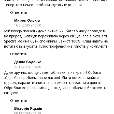
тепер теж немає проблем. Ідеальне рішення!
Ответить
Мирон Ольхів
16.01.2025 в 15:00
Мій кокер-спанієль дуже активний, багато часу проводить
на природі. Завжди переживаю через кліщів, але з NexGard
Spectra можна бути спокійним. Захист 100%, кліщі навіть не
встигають вкусити. Плюс профілактика глистів у комплекті!
Ответить
Денис Боденко
27.12.2024 в 18:30
Дуже зручно, що це саме таблетки, а не краплі! Собака
з’їдає без проблем, наче ласощі. Діяти починає майже
одразу, паразити зникають, а ефект тримається довго.
Обробляємо раз на місяць і жодних проблем із блохами та
кліщами.
Ответить
Вікторія Яцьків
08.12.2024 в 13:59