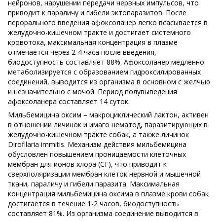
нейронов, нарушении передачи нервных импульсов, что
приводит к параличу и гибели эктопаразитов. После
перорального введения афоксоланер легко всасывается в
желудочно-кишечном тракте и достигает системного
кровотока, максимальная концентрация в плазме
отмечается через 2-4 часа после введения,
биодоступность составляет 88%. Афоксоланер медленно
метаболизируется с образованием гидроксилированных
соединений, выводится из организма в основном с желчью
и незначительно с мочой. Период полувыведения
афоксоланера составляет 14 суток.
Мильбемицина оксим – макроциклический лактон, активен
в отношении личинок и имаго нематод, паразитирующих в
желудочно-кишечном тракте собак, а также личинок
Dirofilaria immitis. Механизм действия мильбемицина
обусловлен повышением проницаемости клеточных
мембран для ионов хлора (СГ), что приводит к
сверхполяризации мембран клеток нервной и мышечной
ткани, параличу и гибели паразита. Максимальная
концентрация мильбемицина оксима в плазме крови собак
достигается в течение 1-2 часов, биодоступность
составляет 81%. Из организма соединение выводится в