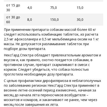
от 15 до
4,0
75,0
15,0
30
от 30 до
8,0
150,0
30,0
60
При применении препарата собакам массой более 60 кг
следует использовать комбинацию таблеток, из расчета
2,5 мг афоксоланера и 0,5 мг мильбемицина оксим на 1 кг
массы. Не допускается разламывание таблеток при
подборе дозы препарата.
НексГард Спектра обладает привлекательным ароматом и
вкусом и, как правило, охотно поедается собаками, в
противном случае, препарат скармливают в смеси с
кормом. Следует убедиться, что собака полностью
проглотила необходимую дозу препарата.
С целью профилактики дирофиляриоза в неблагополучных
по заболеванию регионах НексГард Спектра применяют в
весенне-летне-осенний период ежемесячно, начиная за
месяц до начала лёта переносчиков возбудителя –
москитов и комаров, и заканчивают не ранее, чем через
месяц после завершения их лёта.