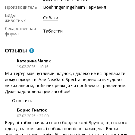
Производитель
Boehringer Ingelheim Германия
Виды
Собаки
животных
Лекарственная
Таблетки
форма
Отзывы
5
Катерина Чапик
19.02.2025 в 10:15
Мій тер’єр має чутливий шлунок, і далеко не всі препарати
йому підходять. Але NexGard Spectra переносить чудово –
ніяких алергій, побічних реакцій чи проблем із травленням.
Дуже задоволена цим засобом!
Ответить
Борис Гнатюк
07.02.2025 в 22:00
Беру ці таблетки для свого бордер-колі. Зручно, що всього
одна доза в місяць, і собака повністю захищена. Блохи
зникають за день, кліщі більше не чіпляються, а з глистами