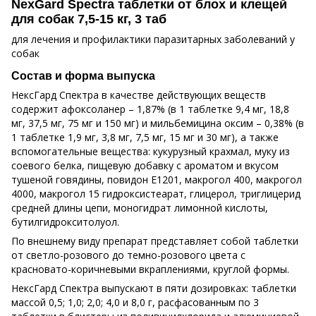
NexGard Spectra таблетки от блох и клещей
для собак 7,5-15 кг, 3 таб
для лечения и профилактики паразитарных заболеваний у
собак
Состав и форма выпуска
НексГард Спектра в качестве действующих веществ
содержит афоксоланер – 1,87% (в 1 таблетке 9,4 мг, 18,8
мг, 37,5 мг, 75 мг и 150 мг) и мильбемицина оксим – 0,38% (в
1 таблетке 1,9 мг, 3,8 мг, 7,5 мг, 15 мг и 30 мг), а также
вспомогательные вещества: кукурузный крахмал, муку из
соевого белка, пищевую добавку с ароматом и вкусом
тушеной говядины, повидон Е1201, макрогол 400, макрогол
4000, макрогол 15 гидроксистеарат, глицерол, триглицерид
средней длины цепи, моногидрат лимонной кислоты,
бутилгидрокситолуол.
По внешнему виду препарат представляет собой таблетки
от светло-розового до темно-розового цвета с
красновато-коричневыми вкраплениями, круглой формы.
НексГард Спектра выпускают в пяти дозировках: таблетки
массой 0,5; 1,0; 2,0; 4,0 и 8,0 г, расфасованным по 3