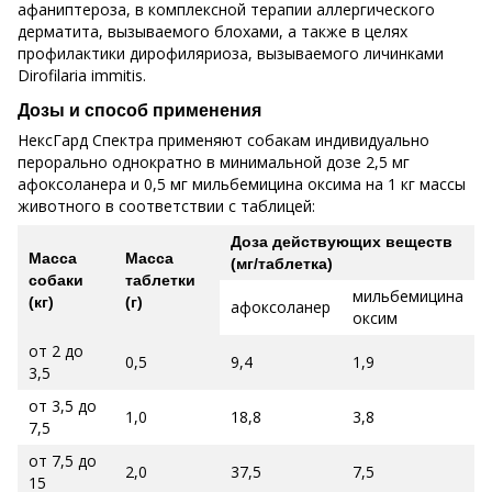
афаниптероза, в комплексной терапии аллергического
дерматита, вызываемого блохами, а также в целях
профилактики дирофиляриоза, вызываемого личинками
Dirofilaria immitis.
Дозы и способ применения
НексГард Спектра применяют собакам индивидуально
перорально однократно в минимальной дозе 2,5 мг
афоксоланера и 0,5 мг мильбемицина оксима на 1 кг массы
животного в соответствии с таблицей:
Доза действующих веществ
Масса
Масса
(мг/таблетка)
собаки
таблетки
мильбемицина
(кг)
(г)
афоксоланер
оксим
от 2 до
0,5
9,4
1,9
3,5
от 3,5 до
1,0
18,8
3,8
7,5
от 7,5 до
2,0
37,5
7,5
15