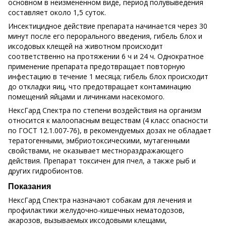
основном в неизмененном виде, период полувыведения
составляет около 1,5 суток.
Инсектицидное действие препарата начинается через 30
минут после его перорального введения, гибель блох и
иксодовых клещей на животном происходит
соответственно на протяжении 6 ч и 24 ч. Однократное
применение препарата предотвращает повторную
инфестацию в течение 1 месяца; гибель блох происходит
до откладки яиц, что предотвращает контаминацию
помещений яйцами и личинками насекомого.
НексГард Спектра по степени воздействия на организм
относится к малоопасным веществам (4 класс опасности
по ГОСТ 12.1.007-76), в рекомендуемых дозах не обладает
тератогенными, эмбриотоксическими, мутагенными
свойствами, не оказывает местнораздражающего
действия. Препарат токсичен для пчел, а также рыб и
других гидробионтов.
Показания
НексГард Спектра назначают собакам для лечения и
профилактики желудочно-кишечных нематодозов,
акарозов, вызываемых иксодовыми клещами,