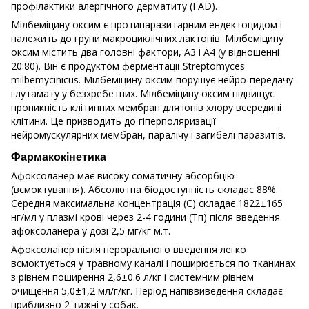
профілактики алергічного дерматиту (FAD).
Мілбеміцину оксим є протипаразитарним ендектоцидом і
належить до групи макроциклічних лактонів. Мілбеміцину
оксим містить два головні фактори, A3 і A4 (у відношенні
20:80). Він є продуктом ферментації Streptomyces
milbemycinicus. Мілбеміцину оксим порушує нейро-передачу
глутамату у безхребетних. Мілбеміцину оксим підвищує
проникність клітинних мембран для іонів хлору всередині
клітини. Це призводить до гіперполяризації
нейромускулярних мембран, паралічу і загибелі паразитів.
Фармакокінетика
Афоксоланер має високу соматичну абсорбцію
(всмоктування). Абсолютна біодоступність складає 88%.
Середня максимальна концентрація (С) складає 1822±165
нг/мл у плазмі крові через 2-4 години (Тп) після введення
афоксоланера у дозі 2,5 мг/кг м.т.
Афоксоланер після перорального введення легко
всмоктується у травному каналі і поширюється по тканинах
з рівнем поширення 2,6±0.6 л/кг і системним рівнем
очищення 5,0±1,2 мл/г/кг. Період напіввиведення складає
приблизно 2 тижні у собак.