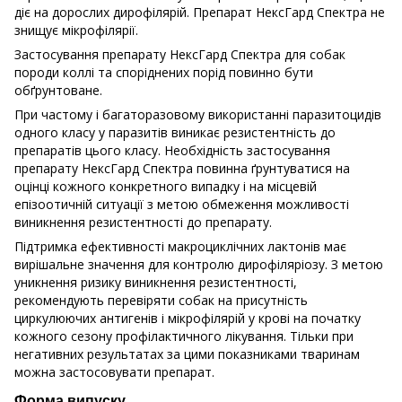
діє на дорослих дирофілярій. Препарат НексГард Спектра не
знищує мікрофілярії.
Застосування препарату НексГард Спектра для собак
породи коллі та споріднених порід повинно бути
обґрунтоване.
При частому і багаторазовому використанні паразитоцидів
одного класу у паразитів виникає резистентність до
препаратів цього класу. Необхідність застосування
препарату НексГард Спектра повинна ґрунтуватися на
оцінці кожного конкретного випадку і на місцевій
епізоотичній ситуації з метою обмеження можливості
виникнення резистентності до препарату.
Підтримка ефективності макроциклічних лактонів має
вирішальне значення для контролю дирофіляріозу. З метою
уникнення ризику виникнення резистентності,
рекомендують перевіряти собак на присутність
циркулюючих антигенів і мікрофілярій у крові на початку
кожного сезону профілактичного лікування. Тільки при
негативних результатах за цими показниками тваринам
можна застосовувати препарат.
Форма випуску