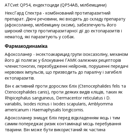
ATCvet QP54, ендектоциди (QP54AB, мілбемщини)
НексГард Спектра - комбінований протипаразитний
препарат. Діючі речовини, які входять до складу препарату
(афоксоланер, мілбеміцину оксим), забезпечують його
широкий спектр протипаразитарної дії до ектопаразитів і
нематод, які паразитують у собак.
Фармакодинаміка
Афоксоланер - інсектоакарицид групи ізоксазоліну, механізм
його дії полягає у блокуванні ГАМК-залежних рецепторів
членистоногих, перезбудженні нейронів, порушенні передачі
нервових імпульсів, що призводить до паралічу і загибелі
ектопаразитів.
Він є активний проти дорослих бліх (Ctenocephalides felis та
Ctenocephalides canis), проти деяких видів кліщів, таких як
Rhipicephalus sanguineus, Dermacentor reticulatus і D.
variabilis, Ixodes ricinus і Ixodes scapularis, Amblyomma
americanum і Haemaphysalis longicornis.
Афоксоланер знищує бліх перед відкладенням яєць і тим
самим попереджає ризик контамінації місць перебування
тварини. Він може бути використаний як частина