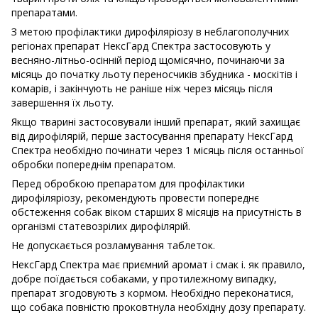
препаратами.
З метою профілактики дирофіляріозу в неблагополучних
регіонах препарат НексГард Спектра застосовують у
весняно-літньо-осінній період щомісячно, починаючи за
місяць до початку льоту переносчиків збудника - москітів і
комарів, і закінчують не раніше ніж через місяць після
завершення їх льоту.
Якщо тварині застосовували інший препарат, який захищає
від дирофілярій, перше застосування препарату НексГард
Спектра необхідно починати через 1 місяць після останньої
обробки попереднім препаратом.
Перед обробкою препаратом для профілактики
дирофіляріозу, рекомендують провести попереднє
обстеження собак віком старших 8 місяців на присутність в
організмі статевозрілих дирофілярій.
Не допускається розламування таблеток.
НексГард Спектра має приємний аромат і смак і. як правило,
добре поїдається собаками, у протилежному випадку,
препарат згодовують з кормом. Необхідно переконатися,
що собака повністю проковтнула необхідну дозу препарату.