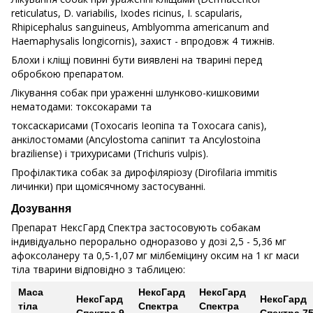
reticulatus, D. variabilis, Ixodes ricinus, I. scapularis,
Rhipicephalus sanguineus, Amblyomma americanum and
Haemaphysalis longicornis), захист - впродовж 4 тижнів.
Блохи і кліщі повинні бути виявлені на тварині перед
обробкою препаратом.
Лікування собак при ураженні шлунково-кишковими
нематодами: токсокарами та
токсаскарисами (Toxocaris Іеопіпа та Toxocara canis),
анкілостомами (Ancylostoma сапіпит та Ancylostoina
brazilіense) і трихурисами (Trichuris vulpis).
Профілактика собак за дирофіляріозу (Dirofilaria immitis
личинки) при щомісячному застосуванні.
Дозування
Препарат НексГард Спектра застосовують собакам
індивідуально перорально одноразово у дозі 2,5 - 5,36 мг
афоксоланеру та 0,5-1,07 мг мілбеміцину оксим на 1 кг маси
тіла тварини відповідно з таблицею:
Маса
НексГард
НексГард
НексГард
НексГард
тіла
Спектра
Спектра