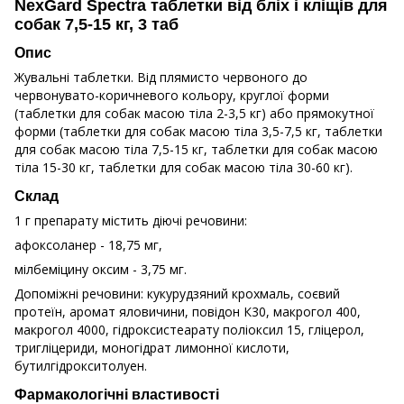
NexGard Spectra таблетки від бліх і кліщів для
собак 7,5-15 кг, 3 таб
Опис
Жувальні таблетки. Від плямисто червоного до
червонувато-коричневого кольору, круглої форми
(таблетки для собак масою тіла 2-3,5 кг) або прямокутної
форми (таблетки для собак масою тіла 3,5-7,5 кг, таблетки
для собак масою тіла 7,5-15 кг, таблетки для собак масою
тіла 15-30 кг, таблетки для собак масою тіла 30-60 кг).
Склад
1 г препарату містить діючі речовини:
афоксоланер - 18,75 мг,
мілбеміцину оксим - 3,75 мг.
Допоміжні речовини: кукурудзяний крохмаль, соєвий
протеїн, аромат яловичини, повідон К30, макрогол 400,
макрогол 4000, гідроксистеарату поліоксил 15, гліцерол,
тригліцериди, моногідрат лимонної кислоти,
бутилгідрокситолуен.
Фармакологічні властивості