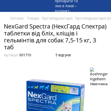
Каталог
Товари
Протипаразитарні
Протипаразитарні (п
NexGard Spectra (НексГард Спектра)
таблетки від бліх, кліщів і
гельмінтів для собак 7,5-15 кг, 3
таб
Артикул:
001710
5 відгуків