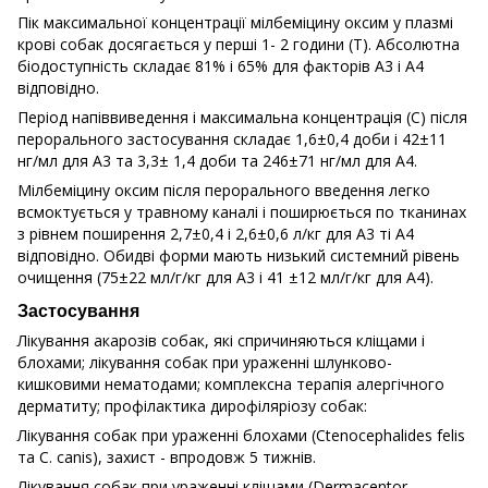
Пік максимальної концентрації мілбеміцину оксим у плазмі
крові собак досягається у перші 1- 2 години (T). Абсолютна
біодоступність складає 81% і 65% для факторів A3 і A4
відповідно.
Період напіввиведення і максимальна концентрація (С) після
перорального застосування складає 1,6±0,4 доби і 42±11
нг/мл для A3 та 3,3± 1,4 доби та 246±71 нг/мл для A4.
Мілбеміцину оксим після перорального введення легко
всмоктується у травному каналі і поширюється по тканинах
з рівнем поширення 2,7±0,4 і 2,6±0,6 л/кг для A3 ті A4
відповідно. Обидві форми мають низький системний рівень
очищення (75±22 мл/г/кг для A3 і 41 ±12 мл/г/кг для A4).
Застосування
Лікування акарозів собак, які спричиняються кліщами і
блохами; лікування собак при ураженні шлунково-
кишковими нематодами; комплексна терапія алергічного
дерматиту; профілактика дирофіляріозу собак:
Лікування собак при ураженні блохами (Ctenocephalides felis
та С. canis), захист - впродовж 5 тижнів.
Лікування собак при ураженні кліщами (Dermacentor