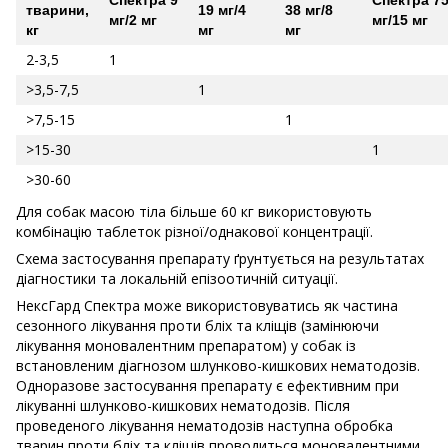
Спектра 9
Спектра 7
тварини,
19 мг/4
38 мг/8
мг/2 мг
мг/15 мг
кг
мг
мг
2-3,5
1
>3,5-7,5
1
>7,5-15
1
>15-30
1
>30-60
Для собак масою тіла більше 60 кг використовують
комбінацію таблеток різної/однакової концентрації.
Схема застосування препарату ґрунтується на результатах
діагностики та локальній епізоотичній ситуації.
НексГард Спектра може використовуватись як частина
сезонного лікування проти бліх та кліщів (замінюючи
лікування моновалентним препаратом) у собак із
встановленим діагнозом шлунково-кишкових нематодозів.
Одноразове застосування препарату є ефективним при
лікуванні шлунково-кишкових нематодозів. Після
проведеного лікування нематодозів наступна обробка
тварин проти бліх та кліщів проводиться моновалентними