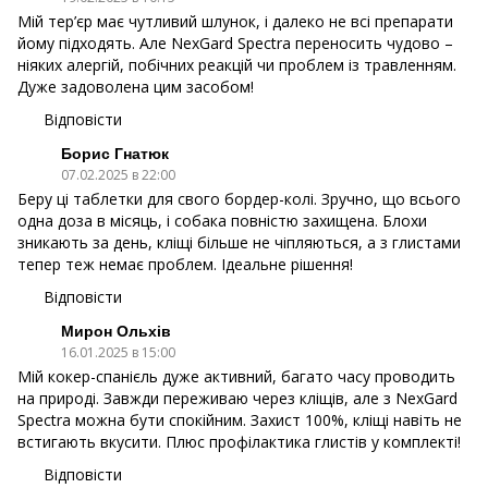
Мій тер’єр має чутливий шлунок, і далеко не всі препарати
йому підходять. Але NexGard Spectra переносить чудово –
ніяких алергій, побічних реакцій чи проблем із травленням.
Дуже задоволена цим засобом!
Відповісти
Борис Гнатюк
07.02.2025 в 22:00
Беру ці таблетки для свого бордер-колі. Зручно, що всього
одна доза в місяць, і собака повністю захищена. Блохи
зникають за день, кліщі більше не чіпляються, а з глистами
тепер теж немає проблем. Ідеальне рішення!
Відповісти
Мирон Ольхів
16.01.2025 в 15:00
Мій кокер-спанієль дуже активний, багато часу проводить
на природі. Завжди переживаю через кліщів, але з NexGard
Spectra можна бути спокійним. Захист 100%, кліщі навіть не
встигають вкусити. Плюс профілактика глистів у комплекті!
Відповісти