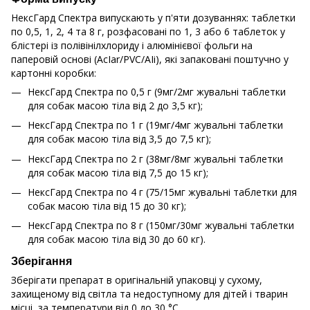
НексГард Спектра випускають у п'яти дозуваннях: таблетки
по 0,5, 1, 2, 4 та 8 г, розфасовані по 1, 3 або 6 таблеток у
блістері із полівінілхлориду і алюмінієвої фольги на
паперовій основі (АсІаr/РVC/АІi), які запаковані поштучно у
картонні коробки:
НексГард Спектра по 0,5 г (9мг/2мг жувальні таблетки
для собак масою тіла від 2 до 3,5 кг);
НексГард Спектра по 1 г (19мг/4мг жувальні таблетки
для собак масою тіла від 3,5 до 7,5 кг);
НексГард Спектра по 2 г (38мг/8мг жувальні таблетки
для собак масою тіла від 7,5 до 15 кг);
НексГард Спектра по 4 г (75/15мг жувальні таблетки для
собак масою тіла від 15 до 30 кг);
НексГард Спектра по 8 г (150мг/30мг жувальні таблетки
для собак масою тіла від 30 до 60 кг).
Зберігання
Зберігати препарат в оригінальній упаковці у сухому,
захищеному від світла та недоступному для дітей і тварин
місці, за температури від 0 до 30 °С.