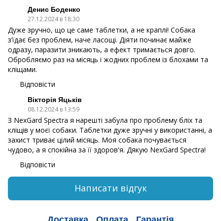
Денис Боденко
27.12.2024 в 18:30
Дуже зручно, що це саме таблетки, а не краплі! Собака
з’їдає без проблем, наче ласощі. Діяти починає майже
одразу, паразити зникають, а ефект тримається довго.
Обробляємо раз на місяць і жодних проблем із блохами та
кліщами.
Відповісти
Вікторія Яцьків
08.12.2024 в 13:59
З NexGard Spectra я нарешті забула про проблему бліх та
кліщів у моєї собаки. Таблетки дуже зручні у використанні, а
захист триває цілий місяць. Моя собака почувається
чудово, а я спокійна за її здоров'я. Дякую NexGard Spectra!
Відповісти
Написати відгук
Доставка
Оплата
Гарантія