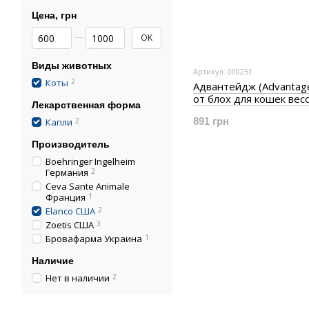
Цена, грн
От Цена, грн
До Цена, грн
OK
Виды животных
Артикул: 000251
Коты
2
Адвантейдж (Advantage
от блох для кошек вес
Лекарственная форма
4 кг, 0,8 мл, 4 пипетки
891 грн
Капли
2
Производитель
Boehringer Ingelheim
Германия
2
Ceva Sante Animale
Франция
1
Elanco США
2
Zoetis США
3
Бровафарма Украина
1
Наличие
Нет в наличии
2