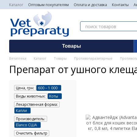
Перейти к основному контенту
Каталог
Оптовым покупателям
Оплата и доставка
Контакты
А
Товары
Ветаптека
Каталог
Товары
Противопаразитарные
Противопа
Препарат от ушного клещ
Цена, грн:
600 – 1 000
Виды животных:
Коты
Лекарственная форма:
Капли
Производитель:
Elanco США
Очистить фильтр