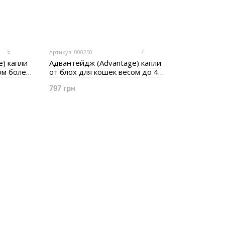
5
7
Артикул: 000250
) капли
Адвантейдж (Advantage) капли
ом более
от блох для кошек весом до 4
кг, 0,4 мл, 4 пипетки
797 грн