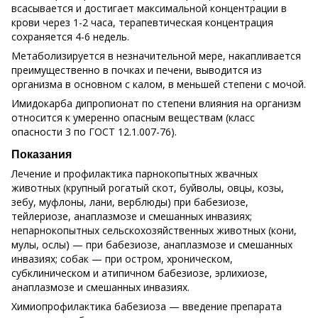
всасывается и достигает максимальной концентрации в
крови через 1-2 часа, терапевтическая концентрация
сохраняется 4-6 недель.
Метаболизируется в незначительной мере, накапливается
преимущественно в почках и печени, выводится из
организма в основном с калом, в меньшей степени с мочой.
Имидокарба дипропионат по степени влияния на организм
относится к умеренно опасным веществам (класс
опасности 3 по ГОСТ 12.1.007-76).
Показания
Лечение и профилактика парнокопытных жвачных
животных (крупный рогатый скот, буйволы, овцы, козы,
зебу, муфлоны, лани, верблюды) при бабезиозе,
тейлериозе, анаплазмозе и смешанных инвазиях;
непарнокопытных сельскохозяйственных животных (кони,
мулы, ослы) — при бабезиозе, анаплазмозе и смешанных
инвазиях; собак — при остром, хроническом,
субклиническом и атипичном бабезиозе, эрлихиозе,
анаплазмозе и смешанных инвазиях.
Химиопрофилактика бабезиоза — введение препарата