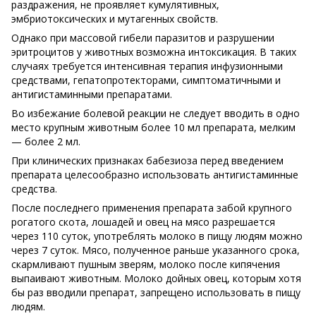
раздражения, не проявляет кумулятивных,
эмбриотоксических и мутагенных свойств.
Однако при массовой гибели паразитов и разрушении
эритроцитов у животных возможна интоксикация. В таких
случаях требуется интенсивная терапия инфузионными
средствами, гепатопротекторами, симптоматичными и
антигистаминными препаратами.
Во избежание болевой реакции не следует вводить в одно
место крупным животным более 10 мл препарата, мелким
— более 2 мл.
При клинических признаках бабезиоза перед введением
препарата целесообразно использовать антигистаминные
средства.
После последнего применения препарата забой крупного
рогатого скота, лошадей и овец на мясо разрешается
через 110 суток, употреблять молоко в пищу людям можно
через 7 суток. Мясо, полученное раньше указанного срока,
скармливают пушным зверям, молоко после кипячения
выпаивают животным. Молоко дойных овец, которым хотя
бы раз вводили препарат, запрещено использовать в пищу
людям.