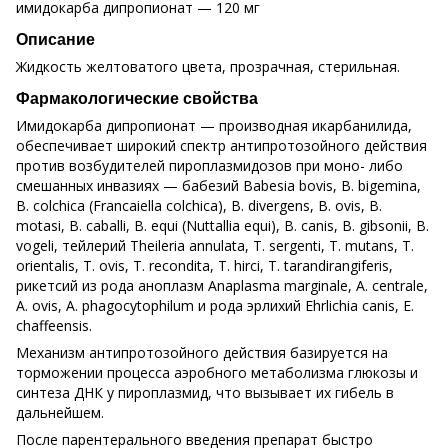
имидокарба дипропионат — 120 мг
Описание
Жидкость желтоватого цвета, прозрачная, стерильная.
Фармакологические свойства
Имидокарба дипропионат — производная икарбанилида,
обеспечивает широкий спектр антипротозойного действия
против возбудителей пироплазмидозов при моно- либо
смешанных инвазиях — бабезий Babesia bovis, B. bigemina,
B. сolchica (Francaiella colchica), B. divergens, B. ovis, B.
motasi, B. caballi, B. еqui (Nuttallia equi), B. canis, B. gibsonii, B.
vogeli, тейлерий Theileria annulata, T. sergenti, T. mutans, T.
orientalis, T. ovis, T. recondita, T. hirci, T. tarandirangiferis,
рикетсий из рода аноплазм Anaplasma marginale, A. centrale,
A. ovis, A. phagocytophilum и рода эрлихий Ehrlichia canis, E.
chaffeensis.
Механизм антипротозойного действия базируется на
торможении процесса аэробного метаболизма глюкозы и
синтеза ДНК у пироплазмид, что вызывает их гибель в
дальнейшем.
После парентерального введения препарат быстро