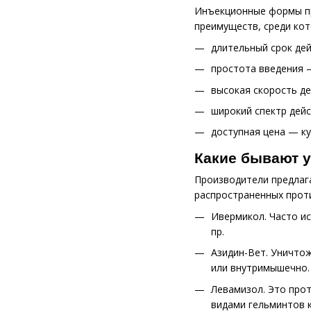
Инъекционные формы пр
преимуществ, среди кот
длительный срок де
простота введения —
высокая скорость де
широкий спектр дейс
доступная цена — к
Какие бывают у
Производители предлага
распространенных прот
Ивермикол. Часто ис
пр.
Азидин-Вет. Уничтож
или внутримышечно.
Левамизол. Это про
видами гельминтов ка