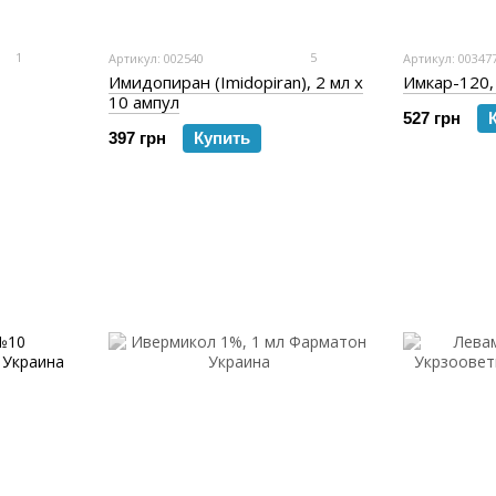
1
5
Артикул: 002540
Артикул: 00347
Имидопиран (Imidopiran), 2 мл х
Имкар-120,
10 ампул
527 грн
397 грн
Купить