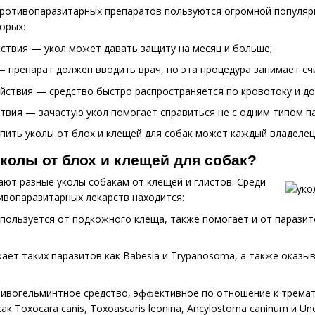
отивопаразитарных препаратов пользуются огромной популярн
орых:
йствия — укол может давать защиту на месяц и больше;
 препарат должен вводить врач, но эта процедура занимает сч
йствия — средство быстро распространяется по кровотоку и до
твия — зачастую укол помогает справиться не с одним типом па
упить уколы от блох и клещей для собак может каждый владелец
колы от блох и клещей для собак?
ют разные уколы собакам от клещей и глистов. Среди
ивопаразитарных лекарств находится:
пользуется от подкожного клеща, также помогает и от паразито
ает таких паразитов как Babesia и Trypanosoma, а также оказ
тивогельминтное средство, эффективное по отношение к тремат
к Toxocara canis, Toxoascaris leonina, Ancylostoma caninum и Unci