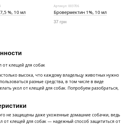
4
Артикул: 003706
7,5 %, 10 мл
Бровермектин 1%, 10 мл
37 грн
енности
настолько высока, что каждому владельцу животных нужно
ользоваться разные средства, в том числе в виде
елать укол от клещей для собак. Попробуем разобраться,
еристики
ого не защищены даже ухоженные домашние собачки, ведь
кол от клещей для собак — надежный способ защититься от