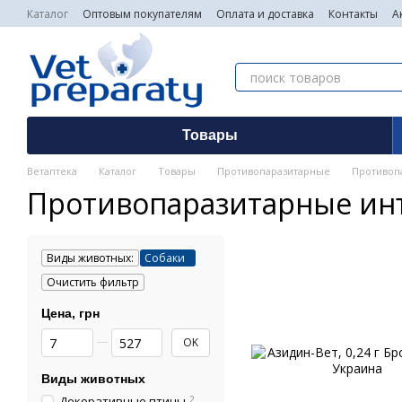
Перейти к основному контенту
Каталог
Оптовым покупателям
Оплата и доставка
Контакты
А
Товары
Ветаптека
Каталог
Товары
Противопаразитарные
Противоп
Противопаразитарные инъ
Виды животных:
Собаки
Очистить фильтр
Цена, грн
От Цена, грн
До Цена, грн
OK
Виды животных
Декоративные птицы
2