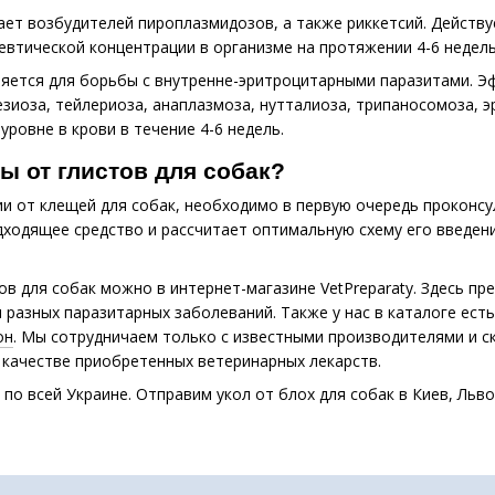
ет возбудителей пироплазмидозов, а также риккетсий. Действуе
евтической концентрации в организме на протяжении 4-6 недель
яется для борьбы с внутренне-эритроцитарными паразитами. Э
зиоза, тейлериоза, анаплазмоза, нутталиоза, трипаносомоза, э
уровне в крови в течение 4-6 недель.
лы от глистов для собак?
ии от клещей для собак, необходимо в первую очередь проконс
ходящее средство и рассчитает оптимальную схему его введени
тов для собак можно в интернет-магазине VetPreparaty. Здесь п
 разных паразитарных заболеваний. Также у нас в каталоге есть
он
. Мы сотрудничаем только с известными производителями и с
 качестве приобретенных ветеринарных лекарств.
по всей Украине. Отправим укол от блох для собак в Киев, Льво