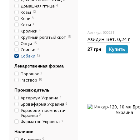
Домашняя птица
4
Козы
12
Кони
8
Коты
3
Кролики
4
Артикул: 000231
Крупный рогатый скот
15
Азидин-Вет, 0,24 г
Овцы
15
27 грн
Купить
Свиньи
9
Собаки
12
Лекарственная форма
Порошок
2
Раствор
10
Производитель
Артериум Украина
1
Бровафарма Украина
6
Укрзооветпромпостач
Украина
2
Фарматон Украина
3
Наличие
В наличии
9