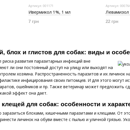
Артикул: 001171
Артикул: 00076
Ивермикол 1%, 1 мл
Левамизол 
7 грн
22 грн
й, блох и глистов для собак: виды и особ
е риска развития паразитарных инфекций вне
меют ли они постоянный доступ на улицу или выходят на
нтролем хозяина. Распространенность паразитов и их личинок 
илактике инфицирования своих питомцев. И для этого могут исп
аратов, ошейников и пр. Также ветеринар может предложить сд
 какой эффект она дает.
и клещей для собак: особенности и характ
о заразиться блохами, кишечными паразитами и клещами. От эт
ринести личинок на обуви вместе с пылью и уличной грязью. У