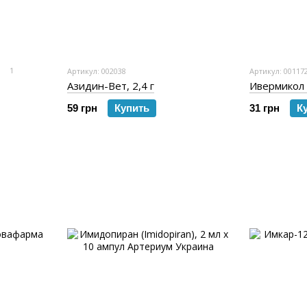
1
Артикул: 002038
Артикул: 00117
Азидин-Вет, 2,4 г
Ивермикол 
59 грн
Купить
31 грн
К