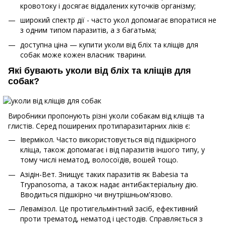
кровотоку і досягає віддалених куточків організму;
широкий спектр дії - часто укол допомагає впоратися не
з одним типом паразитів, а з багатьма;
доступна ціна — купити уколи від бліх та кліщів для
собак може кожен власник тварини.
Які бувають уколи від бліх та кліщів для
собак?
Виробники пропонують різні уколи собакам від кліщів та
глистів. Серед поширених протипаразитарних ліків є:
Івермікол. Часто використовується від підшкірного
кліща, також допомагає і від паразитів іншого типу, у
тому числі нематод, волосоїдів, вошей тощо.
Азідін-Вет. Знищує таких паразитів як Babesia та
Trypanosoma, а також надає антибактеріальну дію.
Вводиться підшкірно чи внутрішньом'язово.
Левамізол. Це протигельмінтний засіб, ефективний
проти трематод, нематод і цестодів. Справляється з