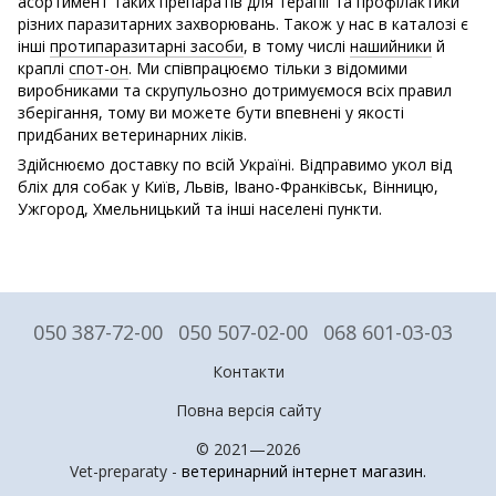
асортимент таких препаратів для терапії та профілактики
різних паразитарних захворювань. Також у нас в каталозі є
інші
протипаразитарні засоби
, в тому числі
нашийники
й
краплі
спот-он
. Ми співпрацюємо тільки з відомими
виробниками та скрупульозно дотримуємося всіх правил
зберігання, тому ви можете бути впевнені у якості
придбаних ветеринарних ліків.
Здійснюємо доставку по всій Україні. Відправимо укол від
бліх для собак у Київ, Львів, Івано-Франківськ, Вінницю,
Ужгород, Хмельницький та інші населені пункти.
050 387-72-00
050 507-02-00
068 601-03-03
Контакти
Повна версія сайту
© 2021—2026
Vet-preparaty -
ветеринарний інтернет магазин
.