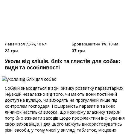
Левамізол 7,5 %, 10 мл
Бровермектин 1%, 10 мл
22 грн
37 грн
Уколи від кліщів, бліх та глистів для собак:
види та особливості
Собаки знаходяться в зоні ризику розвитку паразитарних
інфекцій незалежно від того, чи мають вони постійний
доступ на вулицю, чи виходять на прогулянки лише під
контролем господаря. Поширеність паразитів та їхніх
личинок настільки висока, що кожному власнику тварин
потрібно вживати заходів щодо профілактики інфікування
своїх вихованців. І для цього можуть використовуватись
різні засоби, у тому числі у вигляді таблеток, місцевих