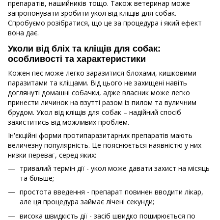
препаратів, нашийників тощо. Також ветеринар може
запропонувати зробити укол від кліщів для собак.
Спробуємо розібратися, що це за процедура і який ефект
вона дає.
Уколи від бліх та кліщів для собак:
особливості та характеристики
Кожен пес може легко заразитися блохами, кишковими
паразитами та кліщами. Від цього не захищені навіть
доглянуті домашні собачки, адже власник може легко
принести личинок на взутті разом із пилом та вуличним
брудом. Укол від кліщів для собак – надійний спосіб
захиститись від можливих проблем.
Ін'єкційні форми протипаразитарних препаратів мають
величезну популярність. Це пояснюється наявністю у них
низки переваг, серед яких:
тривалий термін дії - укол може давати захист на місяць
та більше;
простота введення - препарат повинен вводити лікар,
але ця процедура займає лічені секунди;
висока швидкість дії - засіб швидко поширюється по