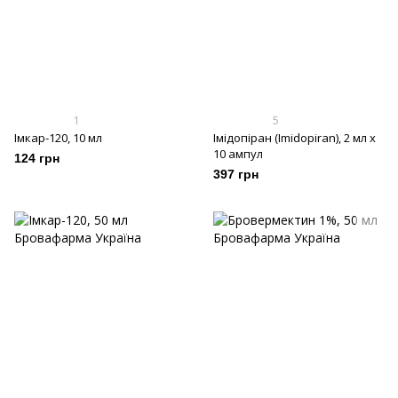
1
5
Імкар-120, 10 мл
Імідопіран (Imidopiran), 2 мл х
10 ампул
124 грн
397 грн