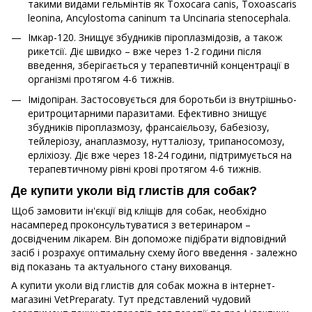
такими видами гельмінтів як Toxocara canis, Toxoascaris
leonina, Ancylostoma caninum та Uncinaria stenocephala.
Імкар-120. Знищує збудників піроплазмідозів, а також
рикетсії. Діє швидко – вже через 1-2 години після
введення, зберігається у терапевтичній концентрації в
організмі протягом 4-6 тижнів.
Імідопіран. Застосовується для боротьби із внутрішньо-
еритроцитарними паразитами. Ефективно знищує
збудників піроплазмозу, франсаієльозу, бабезіозу,
тейлеріозу, анаплазмозу, нутталіозу, трипаносомозу,
ерліхіозу. Діє вже через 18-24 години, підтримується на
терапевтичному рівні крові протягом 4-6 тижнів.
Де купити уколи від глистів для собак?
Щоб замовити ін'єкції від кліщів для собак, необхідно
насамперед проконсультуватися з ветеринаром –
досвідченим лікарем. Він допоможе підібрати відповідний
засіб і розрахує оптимальну схему його введення - залежно
від показань та актуального стану вихованця.
А купити уколи від глистів для собак можна в інтернет-
магазині VetPreparaty. Тут представлений чудовий