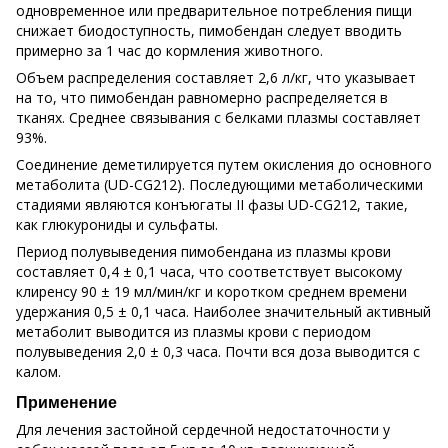
одновременное или предварительное потребления пищи
снижает биодоступность, пимобендан следует вводить
примерно за 1 час до кормления животного.
Объем распределения составляет 2,6 л/кг, что указывает
на то, что пимобендан равномерно распределяется в
тканях. Среднее связывания с белками плазмы составляет
93%.
Соединение деметилируется путем окисления до основного
метаболита (UD-CG212). Последующими метаболическими
стадиями являются конъюгаты II фазы UD-CG212, такие,
как глюкурониды и сульфаты.
Период полувыведения пимобендана из плазмы крови
составляет 0,4 ± 0,1 часа, что соответствует высокому
клиренсу 90 ± 19 мл/мин/кг и коротком среднем времени
удержания 0,5 ± 0,1 часа. Наиболее значительный активный
метаболит выводится из плазмы крови с периодом
полувыведения 2,0 ± 0,3 часа. Почти вся доза выводится с
калом.
Применение
Для лечения застойной сердечной недостаточности у