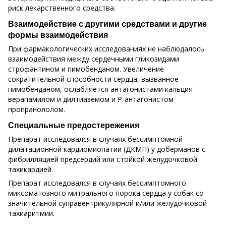
риск лекарственного средства.
Взаимодействие с другими средствами и другие
формы взаимодействия
При фармакологических исследованиях не наблюдалось
взаимодействия между сердечными гликозидами
строфантином и пимобенданом. Увеличение
сократительной способности сердца, вызванное
пимобенданом, ослабляется антагонистами кальция
верапамилом и дилтиаземом и Р-антагонистом
пропранололом.
Специальные предостережения
Препарат исследовался в случаях бессимптомной
дилатационной кардиомиопатии (ДКМП) у доберманов с
фибрилляцией предсердий или стойкой желудочковой
тахикардией.
Препарат исследовался в случаях бессимптомного
миксоматозного митрального порока сердца у собак со
значительной суправентрикулярной и/или желудочковой
тахиаритмии.