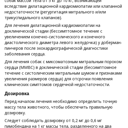
собак массой тела от 5 кг до 10 кг, возникающей
вследствие дилатационной кардиомиопатии или клапанной
недостаточности (регургитация митрального и/или
трикуспидального клапанов).
Для лечения дилатационной кардиомиопатии на
доклинической стадии (бессимптомное течение с
увеличением конечно-систолического и конечного
диастолического диаметра левого желудочка) у доберман-
пинчеров после эхокардиографической диагностики
заболевания сердца.
Для лечения собак с миксоматозным митральным пороком
сердца (ММВС) в доклинической стадии (бессимптомное
течение с систолическим митральным шумом и признаками
увеличения размеров сердца) для отсрочки появления
клинических симптомов сердечной недостаточности.
Дозировка
Перед началом лечения необходимо определить точную
массу тела животного, чтобы обеспечить правильную
дозировку.
Следует соблюдать дозировку от 0,2 мг до 0,6 мг
пимобендана на 1 кг массы тела, разделенного на два