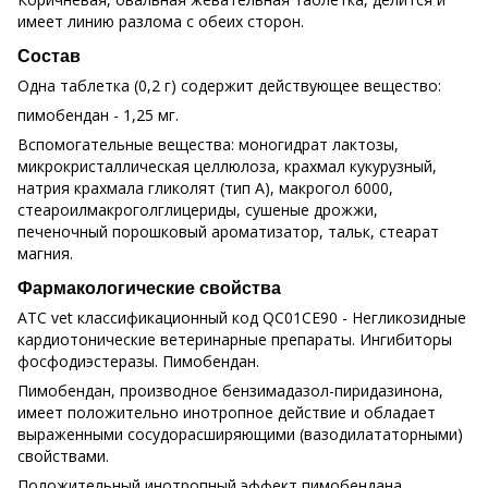
имеет линию разлома с обеих сторон.
Состав
Одна таблетка (0,2 г) содержит действующее вещество:
пимобендан - 1,25 мг.
Вспомогательные вещества: моногидрат лактозы,
микрокристаллическая целлюлоза, крахмал кукурузный,
натрия крахмала гликолят (тип А), макрогол 6000,
стеароилмакроголглицериды, сушеные дрожжи,
печеночный порошковый ароматизатор, тальк, стеарат
магния.
Фармакологические свойства
ATC vet классификационный код QC01CE90 - Негликозидные
кардиотонические ветеринарные препараты. Ингибиторы
фосфодиэстеразы. Пимобендан.
Пимобендан, производное бензимадазол-пиридазинона,
имеет положительно инотропное действие и обладает
выраженными сосудорасширяющими (вазодилататорными)
свойствами.
Положительный инотропный эффект пимобендана