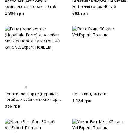
АртроВет (ArtroVet) ГК
Гепатиале Форте (Hepatiale
комплекс для собак, 90 таб
Forte) для собак, 40 таб
1 304 грн
661 грн
5
Гепатиале Форте (Hepatiale
ВетоСкин, 90 капс
Forte) для собак мелких пород
1 134 грн
та котов, 40 капс
956 грн